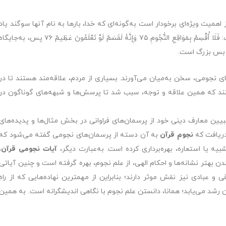
 اهمیت ویژه‌ای برخودار است به‌گونه‌ای که خدا، بارها به نام آنها سوگند یاد
می‌کند؛ چنانچه در آیات 75 و 76 از سورۀ واقعه آمده است: فَلَا أُقْسِمُ بِمَوَاقِعِ النُّجُومِ ٧٥ وَإِنَّهُ لَقَسَمٌ لَوْ تَعْلَمُونَ عَظِيمٌ ٧٦ پس، به‌جایگ
ى بس بزرگ است.
ی نجومی، سخن به‌میان می‌آورند. بسیاری از مردم، علاقه‌مند هستند تا در
کنند که همین علاقه و توجه، سبب شد تا پرسش‌ها و شبهه‌های گوناگون در
یین معارف دینی خود از پرسمان‌های فراوانی در بخش مثال‌ها و پدیده‌‌های
دریافت که
نجومِ قرآن
به آن دسته از پرسمان‌های نجومی گفته می‌شود که
شبیه یا استعاره، بهره‌برداری کرده است. به‌عبارت دیگر،
آیات نجومی قرآن
،
ن بهتر نشانه‌ها و احکام الهی، از علم نجوم، بهره گرفته است و چنین آیاتی
و عبادی نیز نقش موثر دارند؛ بنابراین از مهمترین نهاده‌هایی که از راه
 رشد می‌یابد؛ همانا، دانستن علم نجوم با نگاهی اندیشگرانه است. به همین