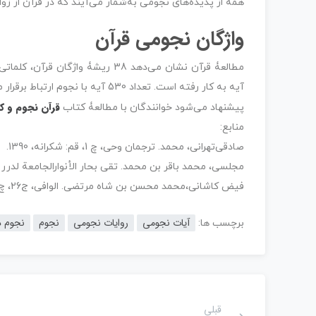
همه از پدیده‌های نجومی به‌شمار می‌آیند که در قرآن از زو
واژگان نجومی قرآن
آیه به کار رفته است. تعداد 530 آیه با نجوم ارتباط برقرار می‌کند که ان‌شاءاﷲ در آینده تبیین می‌شود.
قرآن نجوم و کا
پیشنهاد می‌شود خوانندگان با مطالعۀ کتاب
منابع:
صادقی‌تهرانی، محمد. ترجمان وحی، چ 1، قم: شکرانه، 1390.
مجلسى، محمد باقر بن محمد. تقى بحار الأنوارالجامعة لدرر أخبار الأئمة الأطهار، ج 48، چ2 بیرو
فیض کاشانى،محمد محسن بن شاه مرتضى. الوافی‏، ج26، چ1
آیات نجومی
روایات نجومی
نجوم
نجوم د
برچسب ها:
قبلی