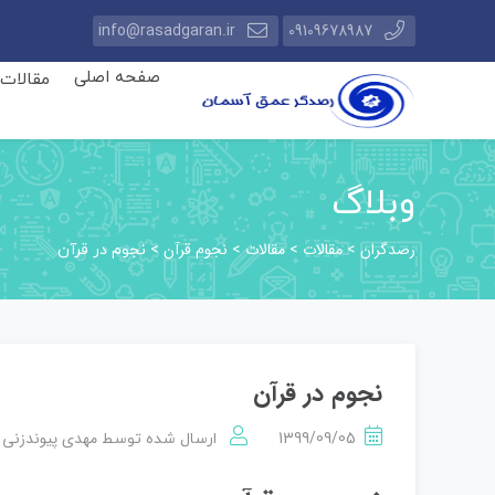
info@rasadgaran.ir
09109678987
صفحه اصلی
مقالات
وبلاگ
رصدگران
مقالات
مقالات
نجوم قرآن
>
>
>
>
نجوم در قرآن
نجوم در قرآن
مهدی پیوندزنی
1399/09/05
ارسال شده توسط