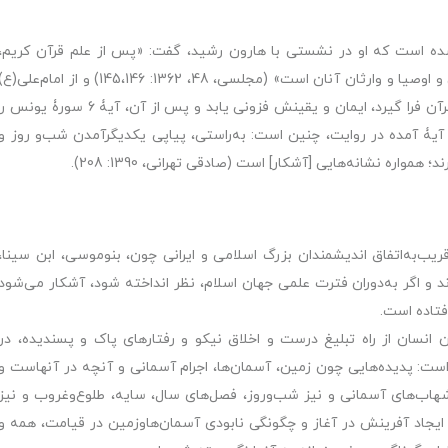
شده است که او در نشستی با هارون رشید، گفت: «پس از علم قرآن کریم،
شریف‏تر از علم ستاره‌‏شناسی وجود ندارد و آن علم پیامبران و اوصیا و وارثان آنان است» (مجلسی، 48، 1362: 145،146) و از امام‌علی(
نیز نقل شد که «اگر شخصی، بخشی از نجوم را از حاملان قرآن فرا گیرد، ایمان و یقینش فزونی یابد و پس از آن، آیۀ 6 سورۀ یونس 
کاشانی، 26، 1365: 520) که محتوای آیۀ آمده در روایت، چنین است: به‌راستی، پیاپی یکدیگرآمدن شب‌و‌ روز و
مواره نشانه‌هایی [آشکار] است (صادقی تهرانی، 1390: 208).
یب‌به‌اتفاق اندیشمندان بزرگ اسلامی و ایرانی چون، بنوموسی، ابن سینا،
 و اگر به‌دوران فترت علمی جهان اسلام، نظر انداخته شود، آشکار می‌شود
فتاده است.
 انسان از راه تبلیغ درست و اخلاق نیکو و رفتارهای پاک و پسندیده، در
است: پدیده‌هایی چون زمین، آسمان‌ها، اجرام آسمانی و آنچه در آنهاست و
 شهاب‌های آسمانی و نیز شب‌وروز، فصل‌های سال، سایه، طلوع‌وغروب و نیز
د آفرینش در آغاز و چگونگی نابودی آسمان‌ها‌وزمین در قیامت، همه و