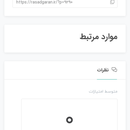
https://rasadgaran.ir/?p=9290
ی
ا
ز
0
ر
موارد مرتبط
ا
ی
نظرات
متوسط امتیازات
0
مبانی تفسیر