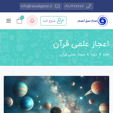
info@rasadgaran.ir
09109678987
0
شروع کنید
اعجاز علمی قرآن
خانه
دوره‌
اعجاز علمی قرآن