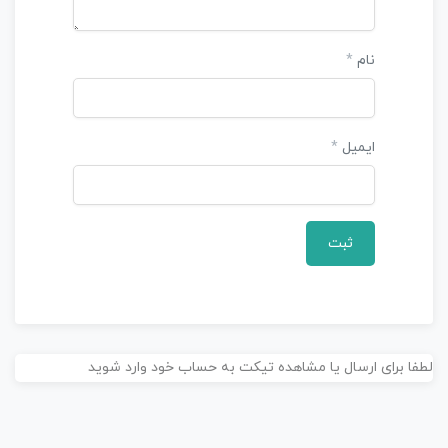
ب
د
و
0
760,000 تومان
نام
*
ن
ا
م
ت
ایمیل
*
ی
ا
ز
0
ر
ا
ی
لطفا برای ارسال یا مشاهده تیکت به حساب خود وارد شوید
جهان شناسی در خطبه فاطمه زهرا(س)
1.0