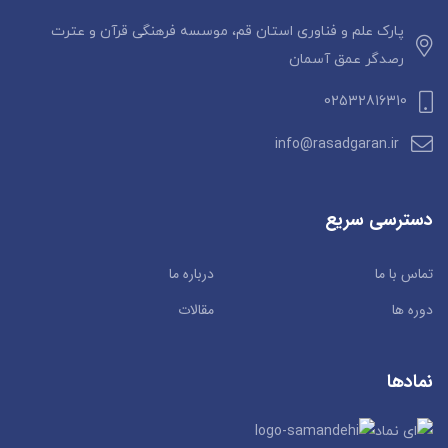
ی
ا
پارک علم و فناوری استان قم، موسسه فرهنگی قرآن و عترت
ز
رصدگر عمق آسمان
0
ر
02532816310
ا
ی
info@rasadgaran.ir
دسترسی سریع
تماس با ما
درباره ما
دوره ها
مقالات
نمادها