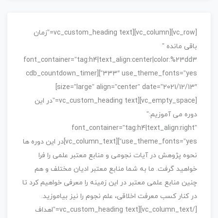
[vc_row][vc_column][vc_custom_heading text=”زمان
باقی مانده ”
font_container=”tag:h4|text_align:center|color:%23dd3
333″ use_theme_fonts=”yes”][cdb_countdown_timer
size=”large” align=”center” date=”2021/12/13″]
[vc_empty_space][vc_custom_heading text=”در این
دوره می آموزیم:”
font_container=”tag:h4|text_align:right”
use_theme_fonts=”yes”][vc_column_text]در این دوره ها
نحوه پژوهش در آیات نجومی و منابع معتبر علمی را فرا
خواهید گرفت. ما به شما منابع معتبر ادیان مختلف و هم
چنین منابع علمی معتبر در این زمینه را معرفی خواهیم کرد تا
در کنار کسب معرفت اخلاقی، علم نجوم را نیز بیاموزید.
[/vc_column_text][vc_custom_heading text=”اهداف