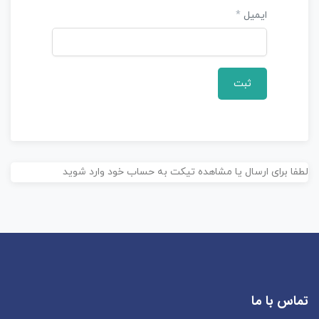
ت
ایمیل
*
ی
ا
ز
0
ر
ا
ی
آموزش رصد نجومی
لطفا برای ارسال یا مشاهده تیکت به حساب خود وارد شوید
ب
د
و
6
120,000 تومان
ن
ا
م
تماس با ما
ت