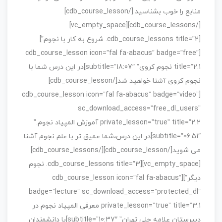
منابع را خوب بشناسید.[/cdb_course_lesson]
[/cdb_course_lessons][vc_empty_space]
[cdb_course_lessons title=”2. شروع به کار با نجوم”]
[cdb_course_lesson icon=”fal fa-abacus” badge=”free”
title=”2.1 نجوم کروی” subtitle=”18:07″]در این درس شما با
نجوم کروی آشنا خواهید شد[/cdb_course_lesson]
[cdb_course_lesson icon=”fal fa-abacus” badge=”video”
sc_download_access=”free_dl_users”
private_lesson=”true” title=”2.2 آموزش المپیاد نجوم.”
subtitle=”06:51″]در این درس،شما عمیق تر با علم نجوم آشنا
می شوید[/cdb_course_lesson][/cdb_course_lessons]
[vc_empty_space][cdb_course_lessons title=”3. نجوم
دیگر”][cdb_course_lesson icon=”fal fa-abacus”
badge=”lecture” sc_download_access=”protected_dl”
private_lesson=”true” title=”3.1 معرفی المپیاد نجوم در
دبیرستان علامه حلی تهران” subtitle=”10:37″]با دانشمندان