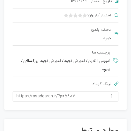
تاریخ انتشار: 1400/09/11
امتیاز کاربران:
ب
د
دسته بندی
و
دوره‌
ن
ا
برچسب ها
م
ت
آموزش آنلاین
/
آموزش نجوم
/
آموزش نجوم بزرگسالان
/
ی
نجوم
ا
ز
لینک کوتاه :
0
ر
https://rasadgaran.ir/?p=5887
ا
ی