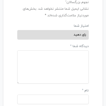
نجوم بزرگسالان”
ت
نشانی ایمیل شما منتشر نخواهد شد.
بخش‌های
ی
موردنیاز علامت‌گذاری شده‌اند
*
ا
ز
امتیاز شما
0
ر
ا
ی
دیدگاه شما
*
آموزش نجوم کودکان
ب
د
و
3
900,000 تومان
نام
*
ن
ا
م