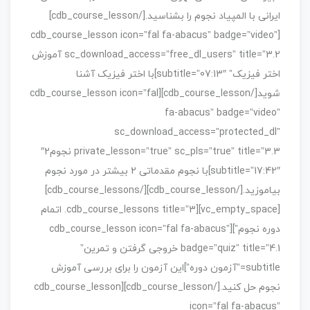
ایرانی با المپیاد نجوم را بشناسید.[/cdb_course_lesson]
[cdb_course_lesson icon=”fal fa-abacus” badge=”video”
sc_download_access=”free_dl_users” title=”3.2 آموزش
اختر فیزیک” subtitle=”07:13″]با اختر فیزیک آشنا
شوید[/cdb_course_lesson][cdb_course_lesson icon=”fal
fa-abacus” badge=”video”
sc_download_access=”protected_dl”
private_lesson=”true” sc_pls=”true” title=”3.3 نجوم2″
subtitle=”17:42″]با نجوم مقدماتی 2 بیشتر در مورد نجوم
بیاموزید.[/cdb_course_lesson][/cdb_course_lessons]
[vc_empty_space][cdb_course_lessons title=”3. اتمام
دوره نجوم”][cdb_course_lesson icon=”fal fa-abacus”
badge=”quiz” title=”4.1 خروجی گرفتن و تمرین”
subtitle=”آزمون دوره”]این آزمون را برای بررسی آموزش
نجوم حل کنید.[/cdb_course_lesson][cdb_course_lesson
icon=”fal fa-abacus”