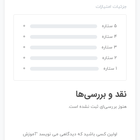
م
م
جزئیات امتیازات
ت
ت
ی
ی
ا
ا
5 ستاره
0
ز
ز
4 ستاره
0
0
0
ر
ر
3 ستاره
0
ا
ا
2 ستاره
0
ی
ی
1 ستاره
0
مقدماتی نجوم
نقد و بررسی‌ها
ب
هنوز بررسی‌ای ثبت نشده است.
د
و
0
950,000 تومان
ن
ا
اولین کسی باشید که دیدگاهی می نویسد “آموزش
م