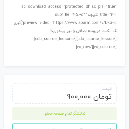
sc_download_access=”protected_dl” sc_pls=”true”
title=”4.2 نتیجه” subtitle=”25:05″
preview_video=”https://www.aparat.com/v/DkS0d”]تبری
ک. نکات مربوطه اضافی را نیز بیاموزید!
[/cdb_course_lesson][/cdb_course_lessons]
[/vc_column][/vc_row]
قیمت
تومان
900,000
نمایشگر تمام صفحه محتوا