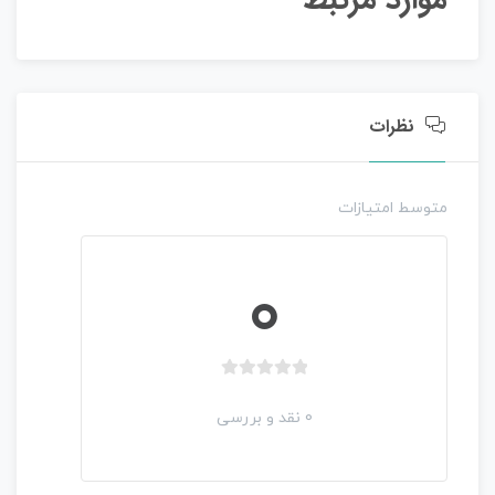
موارد مرتبط
نظرات
متوسط امتیازات
0
نجوم کودک 3
ب
ب
د
د
0 نقد و بررسی
و
و
0
950,000 تومان
ن
ن
ا
ا