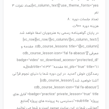
use_theme_fonts=”yes”][vc_column_text]تعداد نفرات 3
نفر
تعداد جلسات دوره : 8
هزینه دوره: 900ت
در پایان گواهینامه رسمی به هنرجویان اعطا خواهد شد.
[/vc_column_text][/vc_column][/vc_row][vc_row]
[vc_column][cdb_course_lessons title=”1. مقدمه و
معرفی”][cdb_course_lesson icon=”fal fa-abacus”
badge=”video” sc_download_access=”protected_dl”
sc_pls=”true” title=”1.1 مقدمه” subtitle=”01:36″]به
رصدگران خوش آمدید. در این دوره شما با دنیای نجوم قرآنی
آشنا خواهید شد.[/cdb_course_lesson]
[cdb_course_lesson icon=”fal fa-abacus”
badge=”practice” private_lesson=”true” title=”فایل های
پروژه” subtitle=”دسترسی به پرونده های پروژه”]منابع
آموزشی شما در این سایت موجود است و شما می توانید