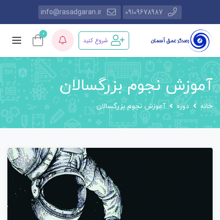
info@rasadgaran.ir
09109678987
0
شروع کنید
آموزش نجوم بزرگسالان
خانه
دوره‌
آموزش نجوم بزرگسالان