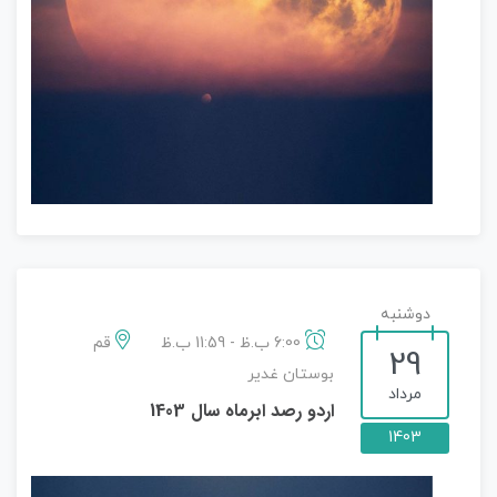
دوشنبه
6:00 ب.ظ - 11:59 ب.ظ
قم
29
بوستان غدیر
مرداد
اردو رصد ابرماه سال 1403
1403