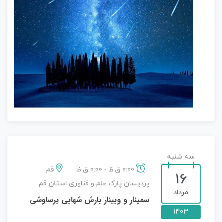
سه شنبه
0:00 ق.ظ - 0:00 ق.ظ
قم
16
پردیسان پارک علم و فناوری استان قم
مرداد
سمینار و وبینار بارش شهابی برساوشی
1403