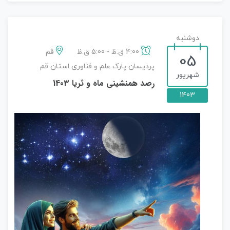
دوشنبه
4:00 ق.ظ - 5:00 ق.ظ
قم
05
پردیسان پارک علم و فناوری استان قم
شهریور
رصد همنشینی ماه و ثریا 1403
1403