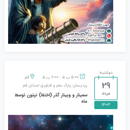
دوشنبه
5:00 ب.ظ - 6:00 ب.ظ
قم
29
پردیسان پارک علم و فناوری استان قم
مرداد
سمینار و وبینار گذر (اختفا) نپتون توسط
ماه
1403