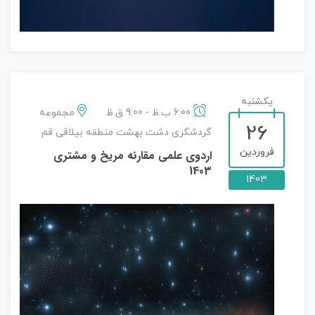
یکشنبه
6:00 ب.ظ - 9:00 ق.ظ
مجموعه
26
گردشگری دشت بهشت منطقه بیلاقی قم
فروردین
اردوی علمی مقارنه مریخ و مشتری
1403
1403