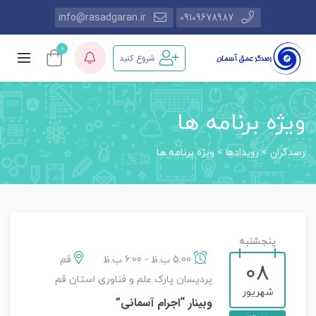
info@rasadgaran.ir
09109678987
0
شروع کنید
ویژه برنامه ها
رصدگران
رویدادها
>
>
ویژه برنامه ها
پنجشنبه
5:00 ب.ظ - 6:00 ب.ظ
قم
08
پردیسان پارک علم و فناوری استان قم
شهریور
وبینار “اجرام آسمانی”