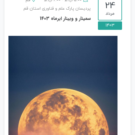
5:00 ب.ظ - 6:00 ب.ظ
قم
24
پردیسان پارک علم و فناوری استان قم
مرداد
سمینار و وبینار ابرماه 1403
1403