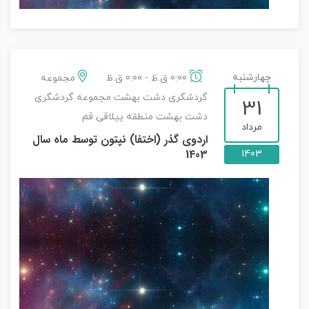
چهارشنبه
0:00 ق.ظ - 0:00 ق.ظ
مجموعه
گردشگری دشت بهشت مجموعه گردشگری
31
دشت بهشت منطقه ییلاقی قم
مرداد
اردوی گذر (اختفا) نپتون توسط ماه سال
1403
1403