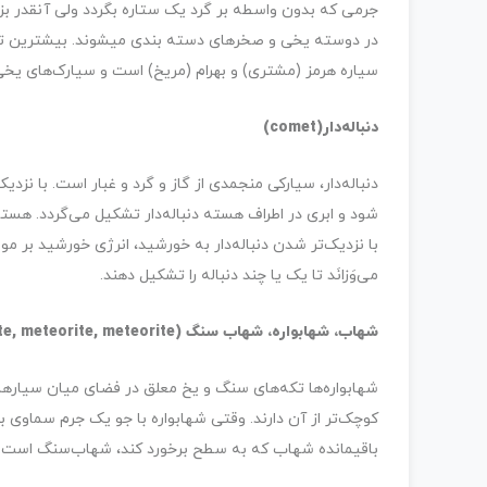
جرمی که بدون واسطه بر گرد یک ستاره بگردد ولی آنقدر بزرگ
در دوسته یخی و صخره­ای دسته بندی می­شوند. بیشترین ترا
سیاره هرمز (مشتری) و بهرام (مریخ) است و سیارک‌­های یخ
دنباله‌­دار(comet)
شود و ابری در اطراف هسته دنباله‌­دار تشکیل می‌­گردد. هست
با نزدیک‌تر شدن دنباله‌­دار به خورشید، انرژی خورشید بر موا
می­‌وَزانَد تا یک یا چند دنباله را تشکیل دهند.
شهاب، شهابواره، شهاب سنگ (Meteorite, meteorite, meteorite)
شهاب­واره­‌ها تکه­‌های سنگ و یخ معلق در فضای میان سیاره­ا
کوچک‌تر از آن دارند. وقتی شهاب­واره با جو یک جرم سماوی
باقیمانده شهاب که به سطح برخورد کند، شهاب‌سنگ است.