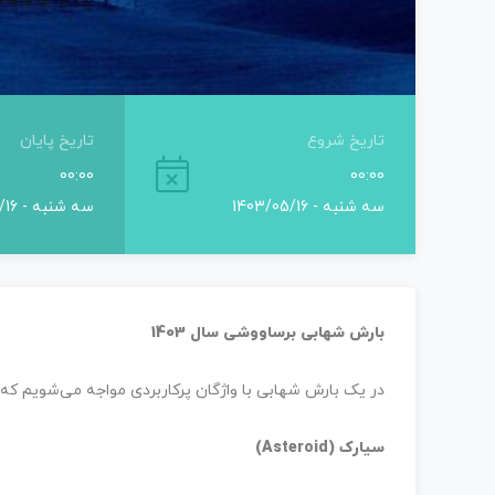
تاریخ شروع
تاریخ پایان
00:00
00:00
سه شنبه - 1403/05/16
سه شنبه - 1403/05/16
بارش شهابی
برساووشی سال 1403
در یک بارش شهابی با واژگان پرکاربردی مواجه می‌شویم که
سیارک (Asteroid)