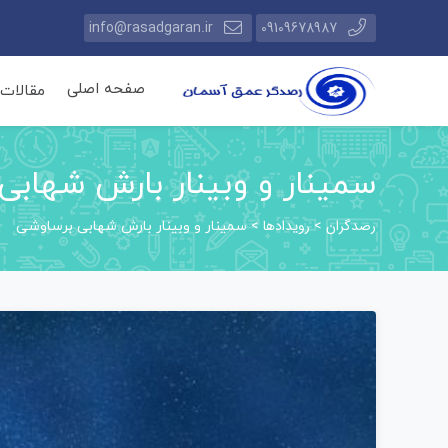
info@rasadgaran.ir
09109678987
صفحه اصلی
مقالات
سمینار و وبینار بارش شهابی
رصدگران
رویدادها
>
>
سمینار و وبینار بارش شهابی برساوشی