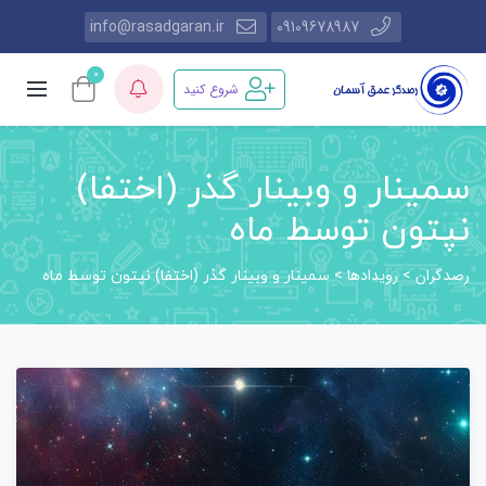
info@rasadgaran.ir
09109678987
0
شروع کنید
سمینار و وبینار گذر (اختفا)
نپتون توسط ماه
رصدگران
رویدادها
>
>
سمینار و وبینار گذر (اختفا) نپتون توسط ماه