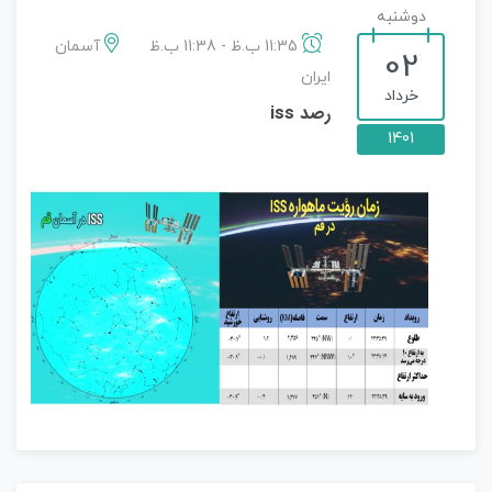
دوشنبه
11:35 ب.ظ - 11:38 ب.ظ
آسمان
02
ایران
خرداد
رصد iss
1401