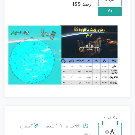
رصد ISS
1401
یکشنبه
9:12 ب.ظ - 9:19 ب.ظ
آسمان
08
ایران