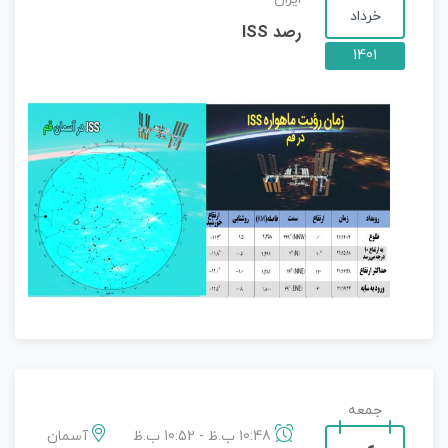
خرداد
رصد ISS
1401
جمعه
10:48 ب.ظ - 10:52 ب.ظ
آسمان