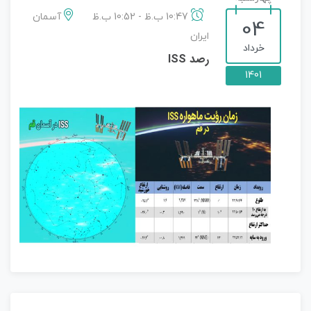
10:47 ب.ظ - 10:52 ب.ظ
آسمان
04
ایران
خرداد
رصد ISS
1401