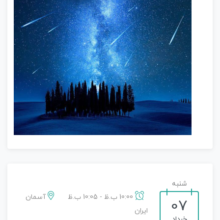
شنبه
10:00 ب.ظ - 10:05 ب.ظ
آسمان
07
ایران
خرداد