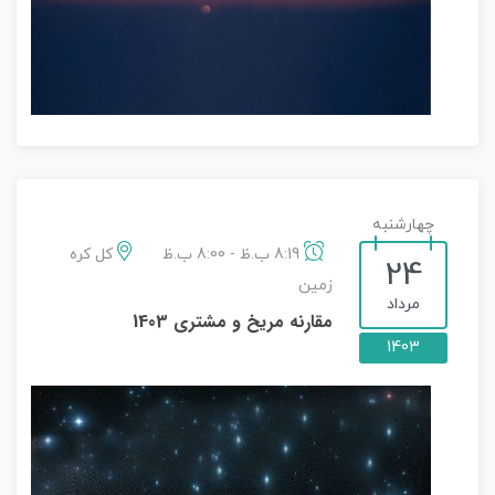
چهارشنبه
8:19 ب.ظ - 8:00 ب.ظ
کل کره
24
زمین
مرداد
مقارنه مریخ و مشتری 1403
1403