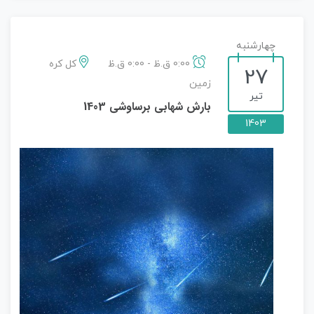
چهارشنبه
0:00 ق.ظ - 0:00 ق.ظ
کل کره
27
زمین
تیر
بارش شهابی برساوشی 1403
1403