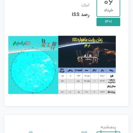
06
ایران
خرداد
رصد ISS
1401
پنجشنبه