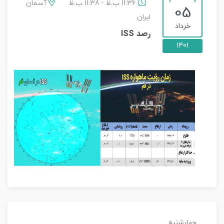
11:36 ب.ظ - 11:38 ب.ظ
آسمان
05
ایران
خرداد
رصد ISS
1401
چهارشنبه