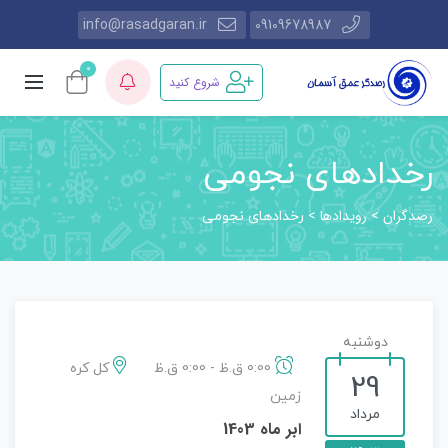
info@rasadgaran.ir
09109678987
0
شروع کنید
رخدادهای نجومی
رصدگران
رویدادها
>
>
رخدادهای نجومی
دوشنبه
0:00 ق.ظ - 0:00 ق.ظ
کل کره
29
زمین
مرداد
ابر ماه 1403