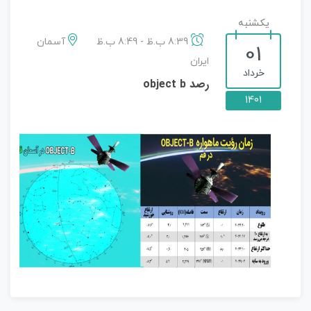
یکشنبه
8:39 ب.ظ - 8:49 ب.ظ
آسمان
01
ایران
خرداد
رصد object b
1401