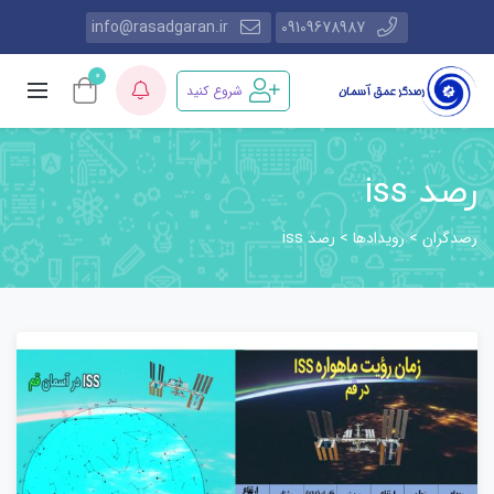
info@rasadgaran.ir
09109678987
0
شروع کنید
رصد iss
رصدگران
رویدادها
>
>
رصد iss