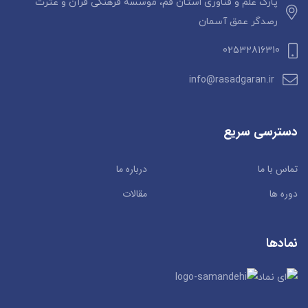
پارک علم و فناوری استان قم، موسسه فرهنگی قرآن و عترت
رصدگر عمق آسمان
02532816310
info@rasadgaran.ir
دسترسی سریع
تماس با ما
درباره ما
دوره ها
مقالات
نمادها