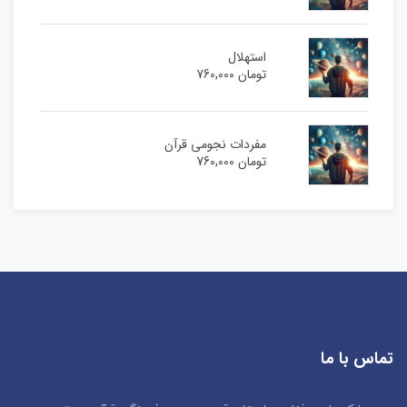
استهلال
تومان
760,000
مفردات نجومی قرآن
تومان
760,000
تماس با ما