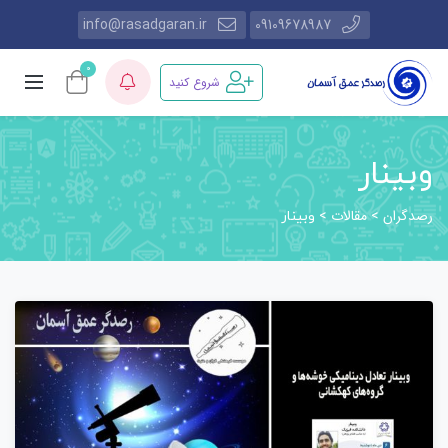
info@rasadgaran.ir
09109678987
0
شروع کنید
وبینار
رصدگران
مقالات
>
>
وبینار