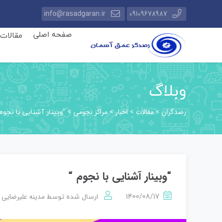
info@rasadgaran.ir
09109678987
صفحه اصلی
مقالات
وبلاگ
رصدگران
مقالات
اخبار
مراکز نجومی
>
>
>
>
“وبینار آشنایی با نجوم
“وبینار آشنایی با نجوم “
مدینه علیرضایی
1400/08/17
ارسال شده توسط