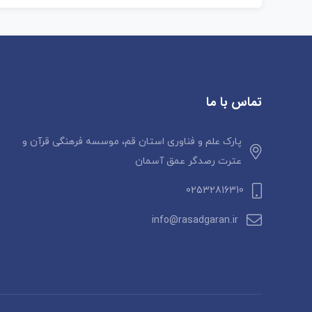
تماس با ما
پارک علم و فناوری استان قم، موسسه فرهنگی قرآن و
عترت رصدگر عمق آسمان
02532816310
info@rasadgaran.ir