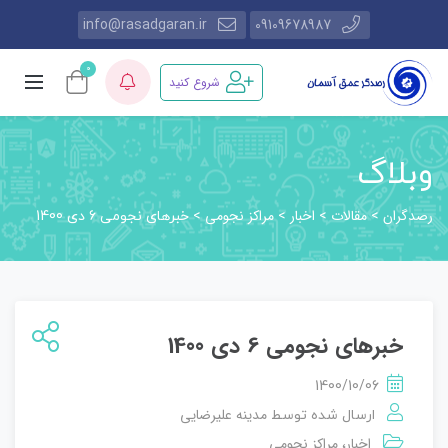
info@rasadgaran.ir
09109678987
0
شروع کنید
وبلاگ
رصدگران
مقالات
اخبار
مراکز نجومی
>
>
>
>
خبرهای نجومی 6 دی 1400
خبرهای نجومی 6 دی 1400
1400/10/06
مدینه علیرضایی
ارسال شده توسط
اخبار
مراکز نجومی
،