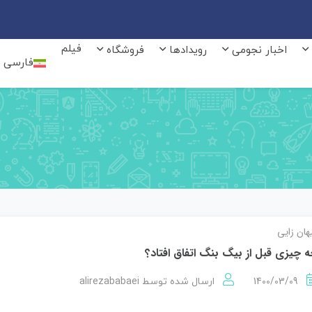
فیلم
اخبار نجومی
رویدادها
فروشگاه
فارسی
هان زایی
 چیزی قبل از بیگ بنگ اتفاق افتاد؟
alirezababaei
1400/03/09
ارسال شده توسط