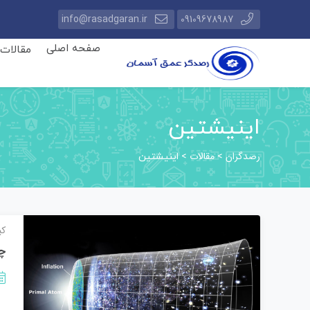
info@rasadgaran.ir
09109678987
صفحه اصلی
مقالات
اینیشتین
رصدگران
مقالات
>
>
اینیشتین
کی
چه