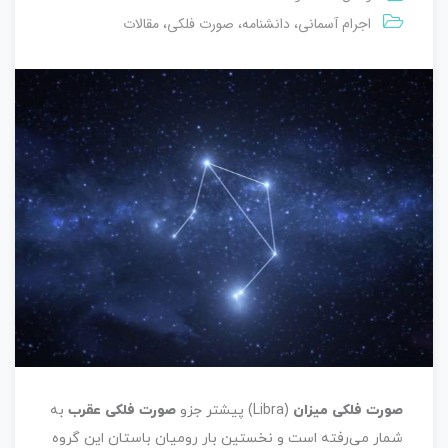
اجرام آسمانی
دانشنامه
صورت فلکی
مقالات
،
،
،
صورت فلكی میزان
(Libra) پیشتر جزو
صورت فلكی عقرب
به
شمار می‌رفته است و نخستین بار رومیان باستان این گروه