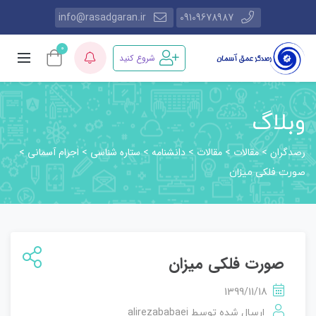
info@rasadgaran.ir
09109678987
0
شروع کنید
وبلاگ
رصدگران
مقالات
مقالات
دانشنامه
ستاره شناسی
اجرام آسمانی
>
>
>
>
>
>
صورت فلكی میزان
صورت فلكی میزان
1399/11/18
alirezababaei
ارسال شده توسط