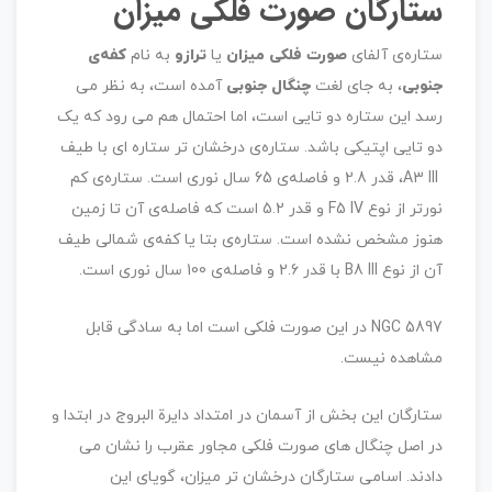
ستارگان صورت فلکی میزان
ستاره‌ی آلفای
صورت فلکی میزان
یا
ترازو
به نام
کفه‌ی
جنوبی
، به جای لغت
چنگال جنوبی
آمده است، به نظر می
رسد این ستاره دو تایی است، اما احتمال هم می رود که یک
دو تایی اپتیکی باشد. ستاره‌ی درخشان تر ستاره ای با طیف
A3 III، قدر 2.8 و فاصله‌ی 65 سال نوری است. ستاره‌ی کم
نورتر از نوع F5 IV و قدر 5.2 است که فاصله‌ی آن تا زمین
هنوز مشخص نشده است. ستاره‌ی بتا یا کفه‌ی شمالی طیف
آن از نوع B8 III با قدر 2.6 و فاصله‌ی 100 سال نوری است.
NGC 5897 در این صورت فلکی است اما به سادگی قابل
مشاهده نیست.
ستارگان این بخش از آسمان در امتداد دایرة البروج در ابتدا و
در اصل چنگال های صورت فلکی مجاور عقرب را نشان می
دادند. اسامی ستارگان درخشان تر میزان، گویای این