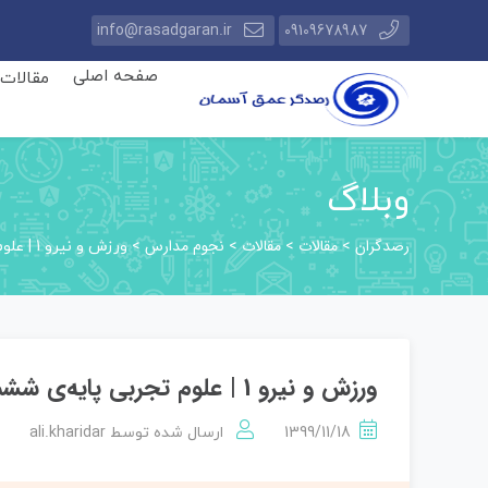
info@rasadgaran.ir
09109678987
صفحه اصلی
مقالات
وبلاگ
رصدگران
مقالات
مقالات
نجوم مدارس
>
>
>
>
ورزش و نیرو 1 | علوم تجربی پایه‌ی ششم دبستان
ورزش و نیرو 1 | علوم تجربی پایه‌ی ششم دبستان
ali.kharidar
1399/11/18
ارسال شده توسط