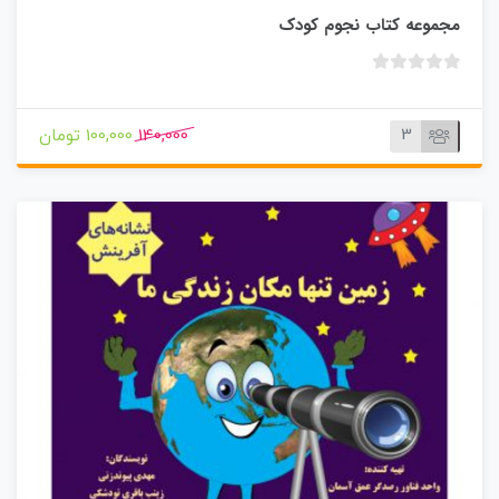
مجموعه کتاب نجوم کودک
ب
د
و
3
140,000
100,000 تومان
ن
ا
م
ت
ی
ا
ز
0
ر
ا
ی