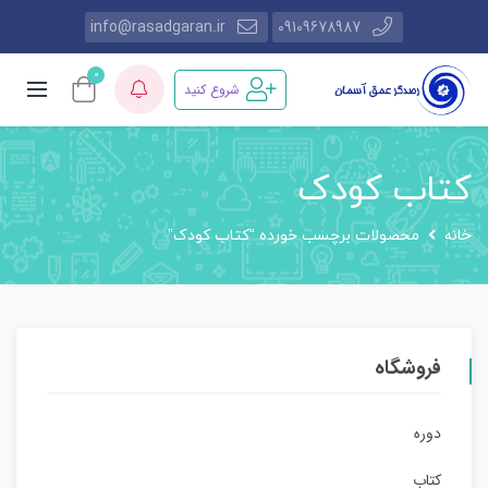
info@rasadgaran.ir
09109678987
0
شروع کنید
کتاب کودک
خانه
محصولات برچسب خورده “کتاب کودک”
فروشگاه
دوره‌
کتاب