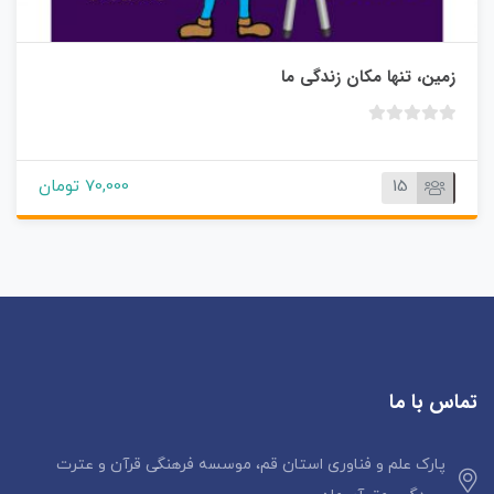
زمین، تنها مکان زندگی ما
ب
د
و
15
70,000 تومان
ن
ا
م
ت
ی
ا
ز
0
تماس با ما
ر
ا
ی
پارک علم و فناوری استان قم، موسسه فرهنگی قرآن و عترت