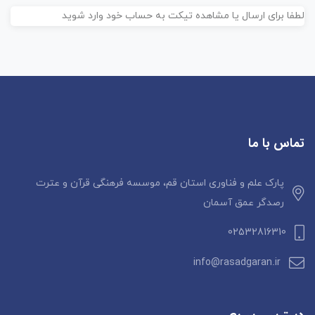
د
کتاب خانواده خورشید، سیارات سامانه
لطفا برای ارسال یا مشاهده تیکت به حساب خود وارد شوید
و
خورشیدی و ماه و خورشید را با کمک
فناوری
ن
واقعیت افزوده
معرفی می‌کند.
ا
م
ت
16
70,000 تومان
ی
ا
ز
تماس با ما
0
ر
ا
پارک علم و فناوری استان قم، موسسه فرهنگی قرآن و عترت
ی
رصدگر عمق آسمان
02532816310
info@rasadgaran.ir