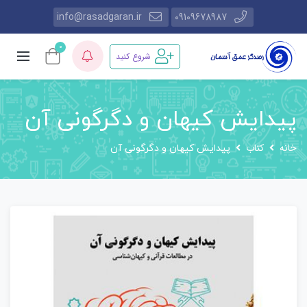
info@rasadgaran.ir
09109678987
0
شروع کنید
پیدایش کیهان و دگرگونی آن
خانه
کتاب
پیدایش کیهان و دگرگونی آن