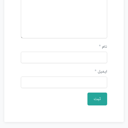
ب
د
و
3
140,000
100,000 تومان
ن
ا
م
ت
ی
نام
*
ا
ز
0
ر
ایمیل
*
ا
ی
خانواده خورشید
ب