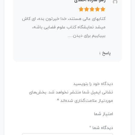
زهرا شازده احمدی
توسعه آن است.
ا
م
ت
کتابهای عالی هستند، خدا خیرتون بده، ای کاش
0
220,000 تومان
ی
میشد نمایشگاه کتاب علوم فضایی باشه،
ا
بییاییم برای دیدن….
ز
29%
تخفیف
0
ر
پاسخ
↓
ا
ی
دیدگاه خود را بنویسید
نشانی ایمیل شما منتشر نخواهد شد.
بخش‌های
موردنیاز علامت‌گذاری شده‌اند
*
امتیاز شما
مجموعه کتاب نجوم کودک
دیدگاه شما
*