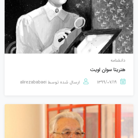
دانشنامه
هنریتا سوان لویت
alirezababaei
1399/07/19
ارسال شده توسط