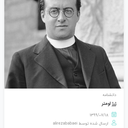
دانشنامه
ژرژ لومتر
1399/07/18
alirezababaei
ارسال شده توسط