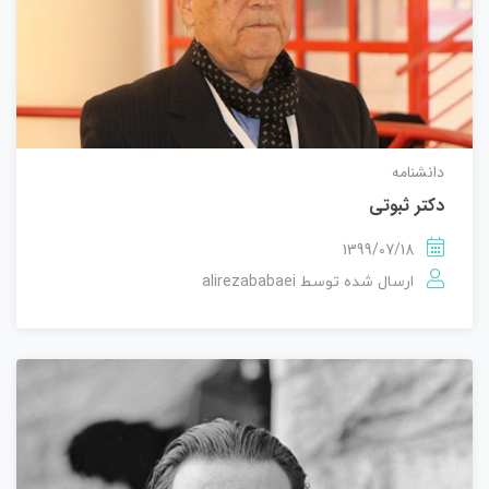
دانشنامه
دکتر ثبوتی
1399/07/18
alirezababaei
ارسال شده توسط