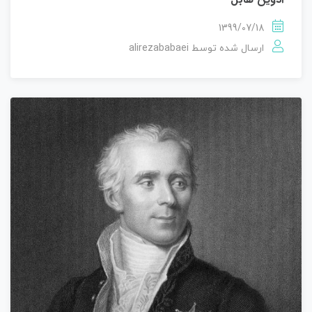
1399/07/18
alirezababaei
ارسال شده توسط