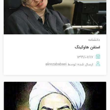
دانشنامه
استفن هاوکینگ
1399/07/17
alirezababaei
ارسال شده توسط