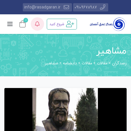
info@rasadgaran.ir
09109678987
0
شروع کنید
مشاهیر
رصدگران
مقالات
مقالات
دانشنامه
>
>
>
>
مشاهیر