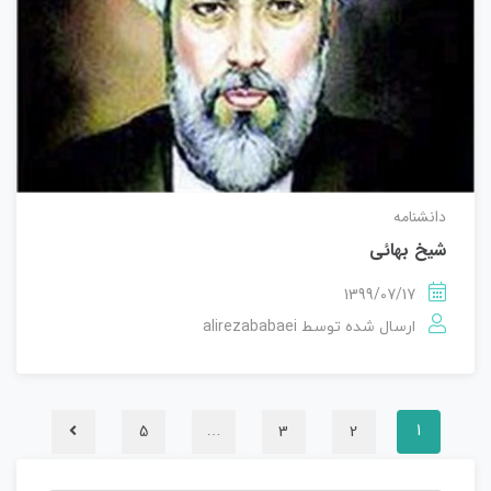
دانشنامه
شیخ بهائی
1399/07/17
alirezababaei
ارسال شده توسط
5
3
2
…
1