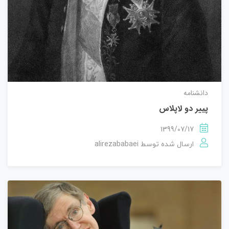
دانشنامه
پییر دو لاپلاس
1399/07/17
alirezababaei
ارسال شده توسط