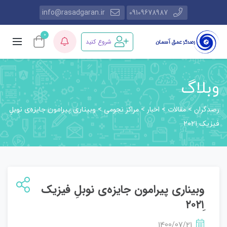
info@rasadgaran.ir
09109678987
0
شروع کنید
وبلاگ
رصدگران
مقالات
اخبار
مراکز نجومی
>
>
>
>
وبیناری پیرامون جایزه‌ی نوبلِ
فیزیک ِ۲۰۲۱
وبیناری پیرامون جایزه‌ی نوبلِ فیزیک
1400/07/21