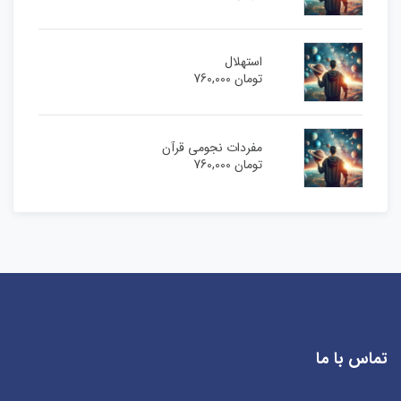
استهلال
تومان
760,000
مفردات نجومی قرآن
تومان
760,000
تماس با ما