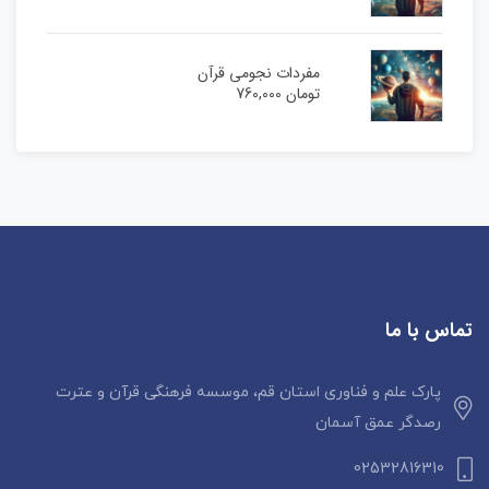
مفردات نجومی قرآن
تومان
760,000
تماس با ما
پارک علم و فناوری استان قم، موسسه فرهنگی قرآن و عترت
رصدگر عمق آسمان
02532816310