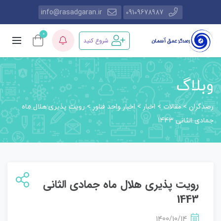
info@rasadgaran.ir
09109678987
0
شروع کنید
وبلاگ
رصدگران
مقالات
اخبار
اخبار واحد فناور
>
>
>
>
رویت پذیری هلال ماه
جمادی الثانی 1443
رویت پذیری هلال ماه جمادی الثانی
1443
1400/10/14