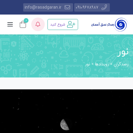
info@rasadgaran.ir
09109678987
0
شروع کنید
نور
رصدگران
رویدادها
>
>
نور