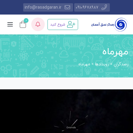
info@rasadgaran.ir
09109678987
0
شروع کنید
مهرماه
رصدگران
رویدادها
>
>
مهرماه