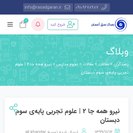
info@rasadgaran.ir
09109678987
0
شروع کنید
وبلاگ
رصدگران
مقالات
مقالات
نجوم مدارس
>
>
>
>
نیرو همه جا 2 | علوم
تجربی پایه‌ی سوم دبستان
نیرو همه جا 2 | علوم تجربی پایه‌ی سوم
دبستان
ali.kharidar
1399/11/12
ارسال شده توسط