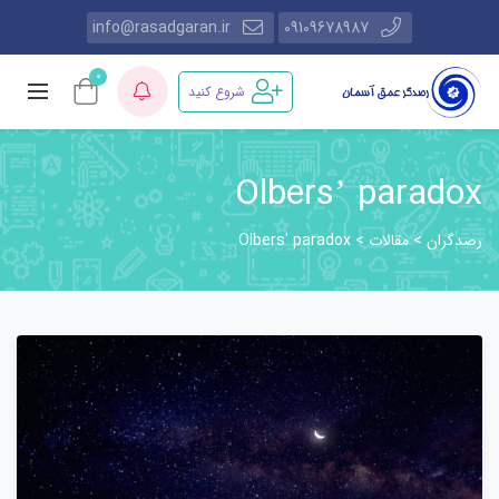
info@rasadgaran.ir
09109678987
0
شروع کنید
Olbers’ paradox
رصدگران
مقالات
Olbers' paradox
>
>