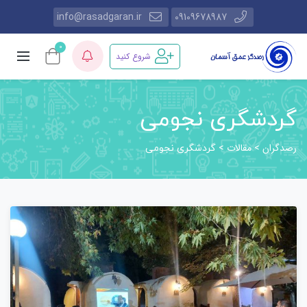
info@rasadgaran.ir
09109678987
0
شروع کنید
گردشگری نجومی
رصدگران
مقالات
>
>
گردشگری نجومی