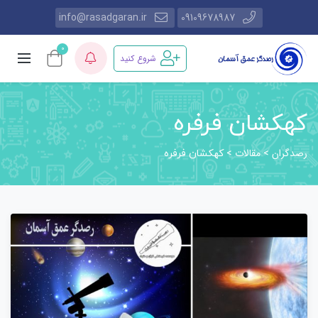
info@rasadgaran.ir
09109678987
0
شروع کنید
کهکشان فرفره
رصدگران
مقالات
>
>
کهکشان فرفره