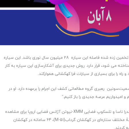
این سیاره فراکهکشانی بالقوه M51-ULS-1b نام گرفته است، تخمین زده شده فاصله این سیاره 28 میلیون سال نوری باشد. این سیاره
شان گرداب نیز شناخته می شود، قرار دارد. روش جدیدی برای آشکارسازی این سیاره به کار
اه را برای بسیاری از سیارات فرا کهکشانی هموارکند.
سمیت‌سونین رهبری گروه مطالعاتی کشف این اجرام را برعهده دارد. او در
و امیدواریم عرصه جدیدی را باز کنیم.”
برای این مطالعه، ستاره شناسان از رصدخانه پرتو ایکس چاندرا ناسا و تلسکوپ فضایی XMM-نیوتن آژانس فضایی اروپا برای مشاهده
سه کهکشان دیگر استفاده کردند. در مجموع، آنها 55 سامانۀ مختلف ستاره‌ای در کهکشان گرداب(M-51)، 64 سامانه در کهکشان