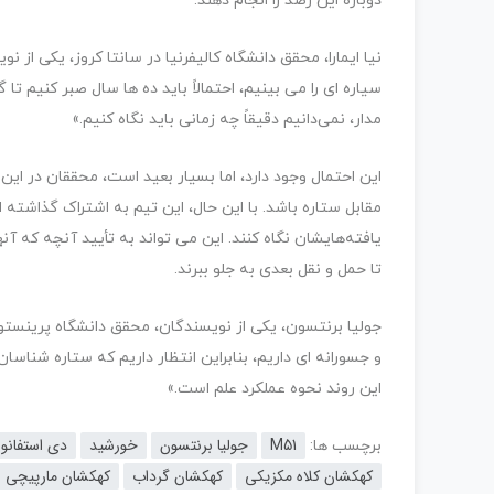
دوباره این رصد را انجام دهند.
نیا ایمارا، محقق دانشگاه کالیفرنیا در سانتا کروز، یکی از نو
سیاره ای را می بینیم، احتمالاً باید ده ها سال صبر کنیم 
مدار، نمی‌دانیم دقیقاً چه زمانی باید نگاه کنیم.»
این احتمال وجود دارد، اما بسیار بعید است، محققان در این 
مقابل ستاره باشد. با این حال، این تیم به اشتراک گذاشته ا
یافته‌هایشان نگاه کنند. این می تواند به تأیید آنچه که آ
تا حمل و نقل بعدی به جلو ببرند.
جولیا برنتسون، یکی از نویسندگان، محقق دانشگاه پرینستون
و جسورانه ای داریم، بنابراین انتظار داریم که ستاره شناسان
این روند نحوه عملکرد علم است.»
M51
جولیا برنتسون
خورشید
دی استفانو
برچسب ها:
کهکشان کلاه مکزیکی
کهکشان گرداب
کهکشان مارپیچی