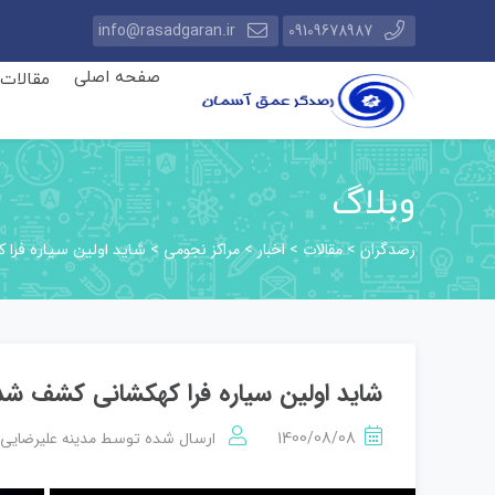
info@rasadgaran.ir
09109678987
صفحه اصلی
مقالات
وبلاگ
رصدگران
مقالات
اخبار
مراکز نجومی
>
>
>
>
شاید اولین سیاره فرا
شاید اولین سیاره فرا کهکشانی کشف شد
مدینه علیرضایی
1400/08/08
ارسال شده توسط