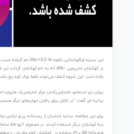
در کهکشان مارپیچی M51، که به نام کهک
رفته است. این شیوه کشف می‌تواند فقط نوک کوه یخ باشد و ر
روزان دی استفانو، اخترفیزیکدان مرکز اخترفیزیک هاروارد-ا
بیانیه ای گفت: “در تلاش برای یافتن جهان‌های دیگر هستیم 
فرفره(M-101) و 119 سامانه در کهکشان کلاه مکزیکی را مطالعه کردند.