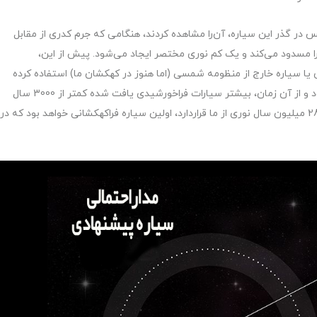
در گذر این سیاره، آن‌را مشاهده کردند، هنگامی‌ که جرم کدری از مقابل
ا مسدود می‌کند و یک کم نوری مختصر ایجاد می‌شود. پیش از این،
یا سیاره خارج از منظومه شمسی (اما هنوز در کهکشان ما) استفاده کرده
بودند. اولین سیاره فراخورشیدی کشف شده در سال 1992 بود و از آن زمان، بیشتر سیارات فراخورشیدی یافت شده کمتر از 3000 سال
نوری از زمین فاصله داشتند. اما M51-ULS-1b که در فاصله 28 میلیون سال نوری از ما قراردارد، اولین سیاره فراکهکشانی خواهد بود که در