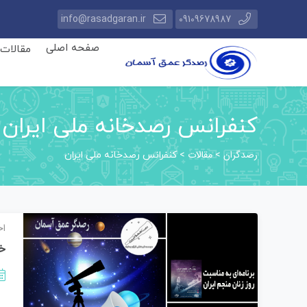
info@rasadgaran.ir
09109678987
صفحه اصلی
مقالات
کنفرانس رصدخانه ملی ایران
رصدگران
مقالات
>
>
کنفرانس رصدخانه ملی ایران
اخ
خب