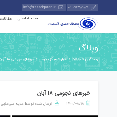
info@rasadgaran.ir
09109678987
صفحه اصلی
مقالات
وبلاگ
رصدگران
مقالات
اخبار
مراکز نجومی
>
>
>
>
خبرهای نجومی 18 آبان
خبرهای نجومی 18 آبان
مدینه علیرضایی
1400/08/18
ارسال شده توسط