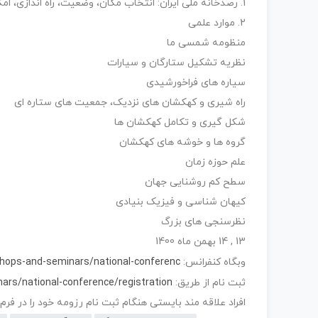
1. رصدخانه ملی ایران: انتخاب مکان، وضعیت، راه اندازی، امکانات مشاهده و ابزار دقیق
2. موارد علمی
منظومه شمسی ما
نظریه تشکیل ستارگان و سیارات
سیاره های فراخورشیدی
راه شیری و کهکشان های نزدیک، جمعیت های ستاره ای
شکل گیری و تکامل کهکشان ها
گروه ها و خوشه های کهکشان
علم حوزه زمان
سطح کم روشنایی جهان
کیهان شناسی و فیزیک بنیادی
نظرسنجی های بزرگ
13 , 14 بهمن ماه 1400
http://ino.org.ir/en/workshops-and-seminars/national-conferencزe/
وبگاه کنفرانس:
http://ino.org.ir/en/workshops-and-seminars/national-conference/registration
ثبت نام از طریق:
افراد علاقه مند بایستی هنگام ثبت نام رزومه خود را در فرم