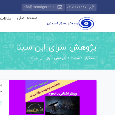
info@rasadgaran.ir
09109678987
صفحه اصلی
مقالات
پژوهش سرای ابن سینا
رصدگران
مقالات
>
>
پژوهش سرای ابن سینا
اخ
“و