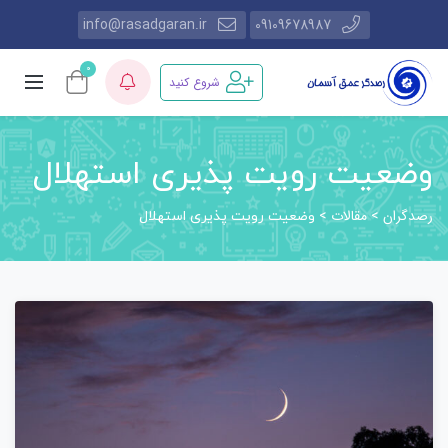
info@rasadgaran.ir
09109678987
0
شروع کنید
وضعیت رویت پذیری استهلال
رصدگران
مقالات
>
>
وضعیت رویت پذیری استهلال