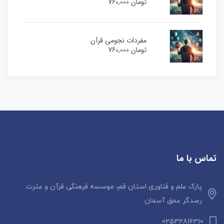
تومان
760,000
مفردات نجومی قرآن
تومان
760,000
تماس با ما
پارک علم و فناوری استان قم، موسسه فرهنگی قرآن و عترت
رصدگر عمق آسمان
02532816310