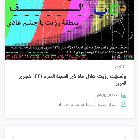
مقالات
وضعيّت رؤيت هلال ماه ذی الحجّة ‌الحرام 1441 هجری
قمری
1399/04/26
alirezababaei
ارسال شده توسط