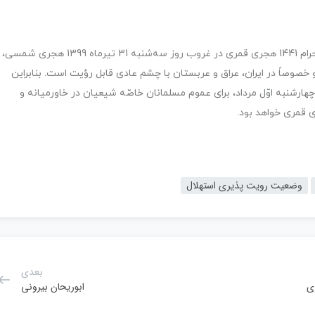
همان‌گونه که در نقشه نمايان است، هلال ماه ذی الحجّه ‌الحرام 1441 هجری قمری در غروب روز سه‌­شنبه 31 تیرماه 1399 هجری شمسی،
 خصوصاً در ایران، عراق و عربستان با چشم عادی قابل رؤيت است. بنابراین
چهارشنبه اوّل مرداد، برای عموم مسلمانان خاصّه شیعیان در خاورمیانه و
وضعیت رویت پذیری استهلال
بعدی
ابوریحان بیرونی