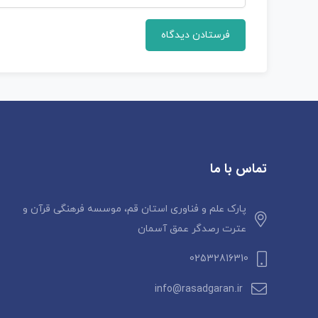
تماس با ما
پارک علم و فناوری استان قم، موسسه فرهنگی قرآن و
عترت رصدگر عمق آسمان
02532816310
info@rasadgaran.ir