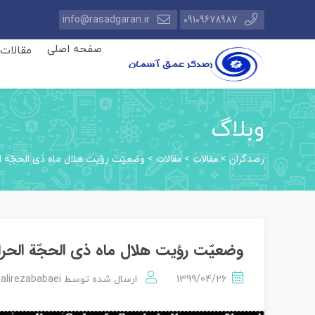
info@rasadgaran.ir
09109678987
صفحه اصلی
مقالات
وبلاگ
رصدگران
مقالات
مقالات
>
>
>
وضعيّت رؤيت هلال ماه ذی الحجّة ‌الحرام 1441 هج
وضعيّت رؤيت هلال ماه ذی الحجّة ‌الحرام 1441 هجری ق
alirezababaei
1399/04/26
ارسال شده توسط