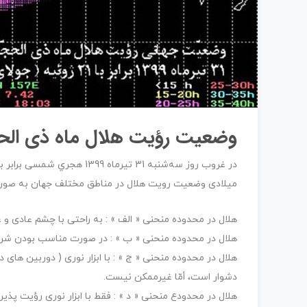
وضعیت رؤيت هلال ماه ذی الحج
ميلادی وضعیت رویت هلال در مناطق مختلف جهان به صورت 
هلال در محدوده منحنی « الف » : به راحتی با چشم عادی و
هلال در محدوده منحنی « ب » : در صورت مناسب بودن شراي
هلال در محدوده منحنی « ج » : با ابزار نوری ( دوربين ه
دشوار است، أمّا غیرممکن نیست.
هلال در محدودع منحنی « د » : فقط با ابزار نوری رؤيت پذير