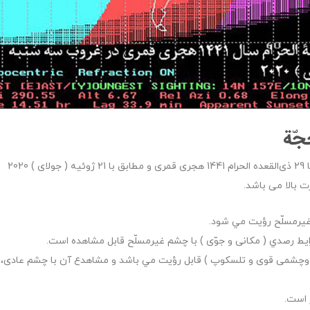
ّة
در غروب روز سه­­‌شنبه 31 تیرماه 1399 هجري شمسی برابر با 29 ذی‌القعده ‌الحرام 1441 هجری قمری و مطابق با 21 ژوئیه ( جولای ) 2020
بالا می باشد.
 غيرمسلّح رؤيت مي شود.
ط رصدي ( مكانی و جوّی ) با چشم غيرمسلّح قابل مشاهده است.
ای دوچشمی قوی و تلسكوپ ) قابل رؤيت مي باشد و مشاهدع آن با چشم عادی،
 است.