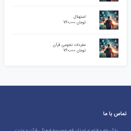
استهلال
تومان
760,000
مفردات نجومی قرآن
تومان
760,000
تماس با ما
پارک علم و فناوری استان قم، موسسه فرهنگی قرآن و عترت