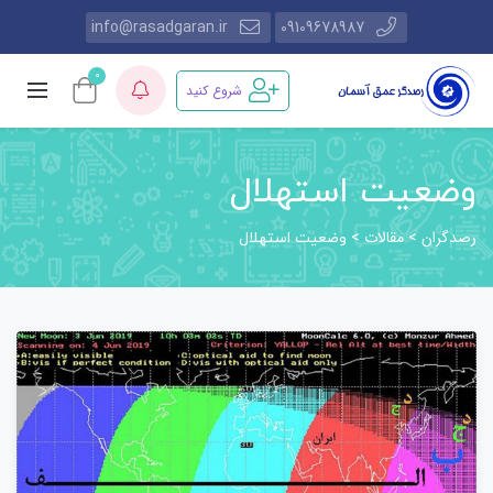
info@rasadgaran.ir
09109678987
0
شروع کنید
وضعیت استهلال
رصدگران
مقالات
>
>
وضعیت استهلال