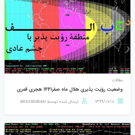
مقالات
وضعیت رؤيت پذيری هلال ماه صفر1441 هجری قمری
alirezababaei
1399/07/01
ارسال شده توسط