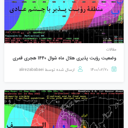
مقالات
وضعیت رؤيت پذيری هلال ماه شوال 1440 هجری قمری
alirezababaei
1400/02/20
ارسال شده توسط