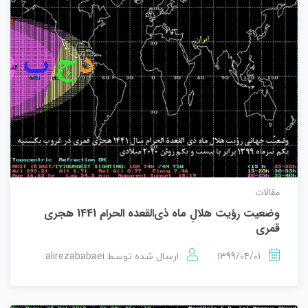
مقالات
وضعیت رؤيت هلالِ ماه ذی‌القعده الحرام 1441 هجری
قمری
alirezababaei
1399/04/01
ارسال شده توسط