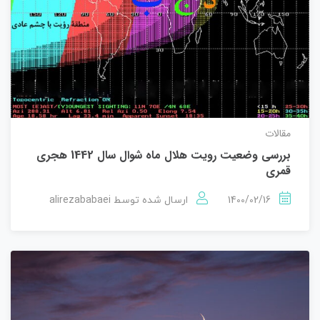
مقالات
بررسی وضعیت رویت هلال ماه شوال سال 1442 هجری
قمری
alirezababaei
1400/02/16
ارسال شده توسط