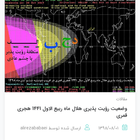
مقالات
وضعیت رؤيت پذيری هلال ماه ربيع الاول 1441 هجری
قمری
alirezababaei
1398/08/01
ارسال شده توسط