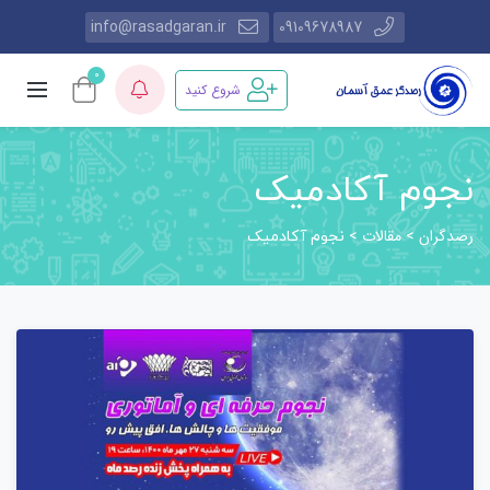
info@rasadgaran.ir
09109678987
0
شروع کنید
نجوم آکادمیک
رصدگران
مقالات
>
>
نجوم آکادمیک