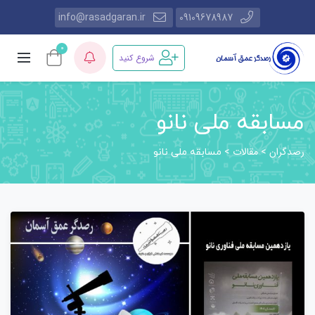
info@rasadgaran.ir
09109678987
0
شروع کنید
مسابقه ملی نانو
رصدگران
مقالات
>
>
مسابقه ملی نانو