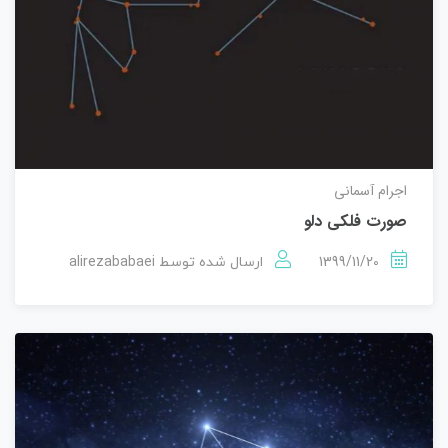
اجرام آسمانی
صورت فلکی دلو
alirezababaei
1399/11/20
ارسال شده توسط