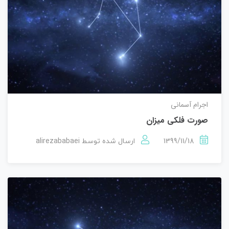
اجرام آسمانی
صورت فلكی میزان
alirezababaei
1399/11/18
ارسال شده توسط