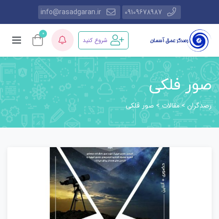
info@rasadgaran.ir
09109678987
0
شروع کنید
صور فلکی
رصدگران
مقالات
>
>
صور فلکی