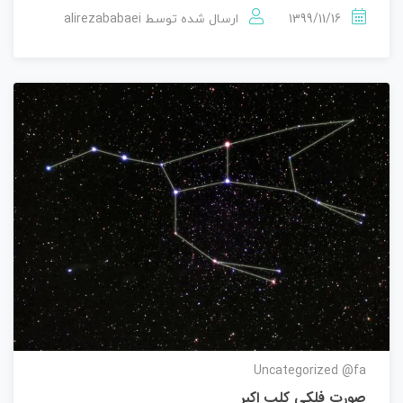
alirezababaei
1399/11/16
ارسال شده توسط
Uncategorized @fa
صورت فلکی کلب اکبر