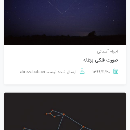
اجرام آسمانی
صورت فلکی بزغاله
alirezababaei
1399/11/20
ارسال شده توسط