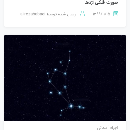
صورت فلکی اژدها
alirezababaei
1399/11/15
ارسال شده توسط
اجرام آسمانی