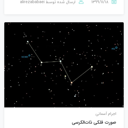
alirezababaei
1399/11/18
ارسال شده توسط
اجرام آسمانی
صورت فلکی ذات‌الکرسی