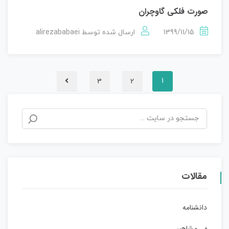
صورت فلکی گاوچران
alirezababaei
1399/11/15
ارسال شده توسط
3
2
1
مقالات
دانشنامه
مشاهیر