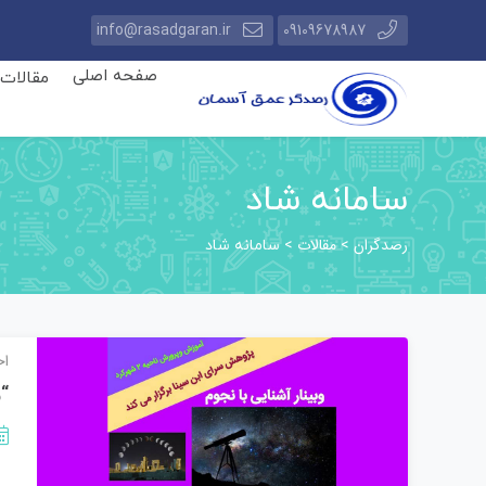
info@rasadgaran.ir
09109678987
صفحه اصلی
مقالات
سامانه شاد
رصدگران
مقالات
>
>
سامانه شاد
اخ
“و