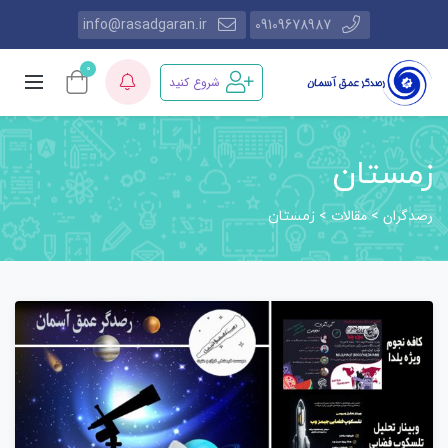
info@rasadgaran.ir
09109678987
0
شروع کنید
زمستان
رصدگران
مقالات
>
>
زمستان