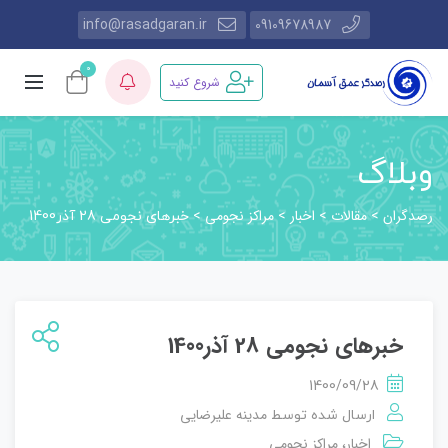
info@rasadgaran.ir
09109678987
0
شروع کنید
وبلاگ
رصدگران
مقالات
اخبار
مراکز نجومی
>
>
>
>
خبرهای نجومی 28 آذر1400
خبرهای نجومی 28 آذر1400
1400/09/28
مدینه علیرضایی
ارسال شده توسط
اخبار
مراکز نجومی
،