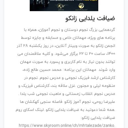
ضیافت یلدایی زانکو
گردهمایی بزرگ نجوم دوستان و نجوم آموزان،‌ همراه با
برنامه های ویژه، مهمانان خاص و مسابقه و جایزه توسط
انجمن زانکو به صورت وبینار آنلاین،‌ در روز یکشنبه 28 آذر
1400، ساعت 20 تا 22 برگزار می‌شود. و کلیه علاقمندان می
توانند بدون نیاز به نام کاربری و پسورد به صورت مهمان
وارد شوند مهمانان این برنامه: .محمد حسین طالع زاده،
کارشناس ارشد فیزیک نجومی و مدرس نجوم .نجوم در
منظومه لیلی و مجنون .غزل علاقه بند، کارشناس فیزیک و
مدرس نجوم .انقلاب زمستانی و ماهیت نجومی شب یلدا .
علیرضا روحی، نجوم آموز زانکو .فاصله سنجی کهکشان ها
.همه شما دعوتید به ضیافت یلدایی زانکو .لینک اسکای روم
ضیافت یلدایی زانکو:
.https://www.skyroom.online/ch/mhtalezade/zanko