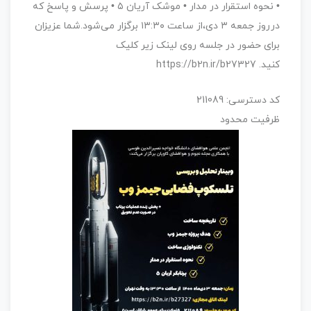
• نحوه استقرار در مدار • موشک آریان ۵ • پرسش و پاسخ که
درروز جمعه ۳ دی،‌از ساعت ۱۳:۳۰ برگزار می‌شود.شما عزیزان
برای حضور در جلسه روی لینک زیر کلیک
کنید. https://b2n.ir/b27327
کد دسترسی: 211089
ظرفیت محدود