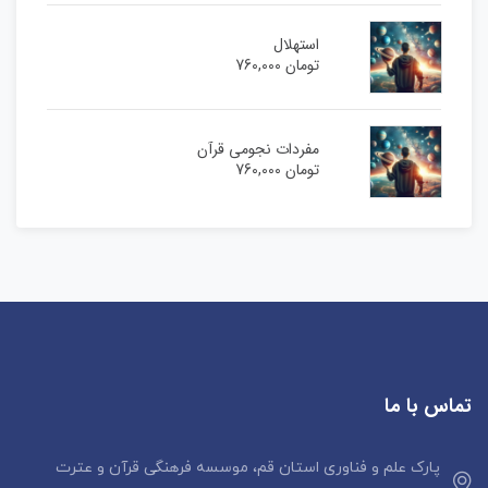
استهلال
تومان
760,000
مفردات نجومی قرآن
تومان
760,000
تماس با ما
پارک علم و فناوری استان قم، موسسه فرهنگی قرآن و عترت