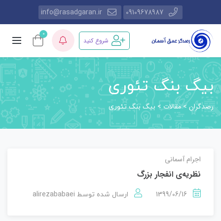
info@rasadgaran.ir
09109678987
0
شروع کنید
بیگ بنگ تئوری
رصدگران
مقالات
>
>
بیگ بنگ تئوری
اجرام آسمانی
نظریه‌ی انفجار بزرگ
alirezababaei
1399/06/16
ارسال شده توسط