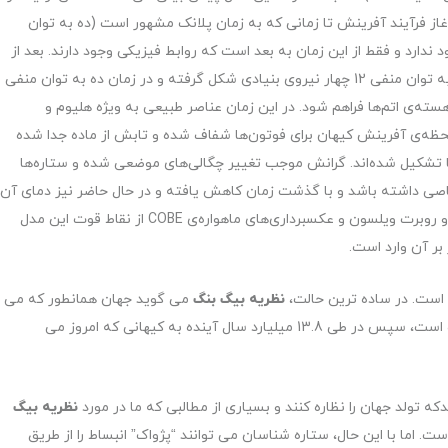
غاز فرآیند آفرینش تا زمانی که به زمان پلانک مشهور است (ده به توان
جود ندارد و فقط از این زمان به بعد است که روابط فیزیکی وجود دارند. بعد از
عبور از چند مرحله‌ی ویژه و کاهش تدریجی دما در زمان ده به توان منفی 12 چهار نیروی بنیادی شکل گرفته و در زمان ده به توان منفی
ه‌ی اتم‌ها فراهم شود. در این زمان عناصر طبیعی به ویژه هلیوم و
حظه‌ی آفرینش کیهان برای فوتون‌ها شفاف شده و تابش از ماده جدا شده
ها تشکیل شده‌اند. گرانش موجب تغییر چگالی‌های موضعی شده و ستاره‌ها
خاصی داشته باشد و با گذشت زمان کاهش یافته و در حال حاضر نیز دمای آن
پنج درجه‌ی کلوین باشد. کشف تابش زمینه توسط پنزیاس و روبرت ویلسون و عکسبرداری‌های ماهواره‌ی COBE از نقاط قوت این مدل
 بر آن وارد است.
است. در ساده ترین حالت،
نظریه بیگ بنگ
می گوید جهان همانطور که می
دانیم با یک تکینگی (عنصر اولیه پر انرژی) کوچک آغاز شده است، سپس در طی 13.8 میلیارد سال آینده به کیهانی که امروز می
که تولد جهان را نظاره کنند و بسیاری از مطالبی که ما در مورد
نظریه بیگ
 اما با این حال، ستاره شناسان می توانند “پژواک” انبساط را از طریق