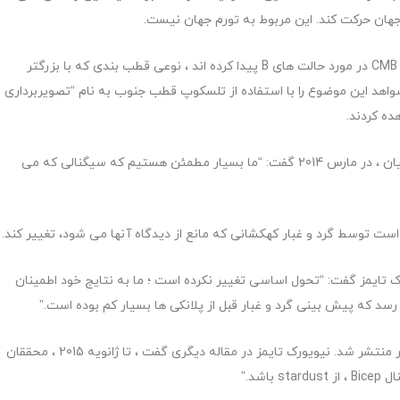
جهان حرکت کند. این مربوط به تورم جهان نیست.
در سال 2014 ، ستاره شناسان گفتند که آنها شواهدی را در CMB در مورد حالت های B پیدا کرده اند ، نوعی قطب بندی که با بزرگتر
واهد این موضوع را با استفاده از تلسکوپ قطب جنوب به نام “تصویربرداری
جان کواچ ، محقق ارشد مرکز اخترفیزیک هاروارد-اسمیتسونیان ، در مارس 2014 گفت: “ما بسیار مطمئن هستیم که سیگنالی که می
است توسط گرد و غبار کهکشانی که مانع از دیدگاه آنها می شود، تغییر کند.
تایمز گفت: “تحول اساسی تغییر نکرده است ؛ ما به نتایج خود اطمینان
 رسد كه پیش بینی گرد و غبار قبل از پلانكی ها بسیار كم بوده است.”
نتایج حاصل از پلانک در ماه سپتامبر به صورت پیش انتشار منتشر شد. نیویورک تایمز در مقاله دیگری گفت ، تا ژانویه 2015 ، محققان
شد.”