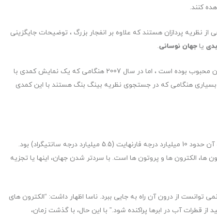
ده کنند.
ی از نظریه پردازان هستند که علاوه بر انفجار بزرگ ، توضیحات جایگزینی
دی
یا
جهان نوسانی
.
” برای دهه ها در بین اخترفیزیک دانان محبوب بوده است ، اما در سال 2007 هنگامی که یک نمایش کمدی با
 بسیاری هنگامی که در جستجوی نظریه بینگ بنگ هستند با این کمدی
به گفته ناسا، در ثانیه اول پس از شروع جهان، دمای اطراف آن حدود 10 میلیارد درجه فارنهایت (5.5 میلیارد درجه سانتیگراد) بود.
 ها، الکترون ها و پروتون ها است. با سردتر شدن جهان، اینها یا تجزیه
ی توانست از درون آن راه به جایی ببرد. ناسا اظهار داشت: “الکترون های
ز قطرات آب در ابرها پراکنده شود.” با این حال، با گذشت زمان،