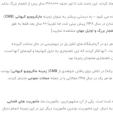
تا نور حدود 380،000 سال پس از انفجار بزرگ بتابد.
ه می شود – به درستی بیشتر به عنوان زمینه
مایکروویو کیهانی
(
CMB
)
و سایر دانشمندان در سال 1948 پیش بینی شد، اما تقریباً 20 سال بعد فقط به طور
فجار بزرگ و اوایل جهان
مشاهده نمایید.]
 گفته ناسا ، آرنو پنزیاس و رابرت ویلسون، در سال 1965، هر دو در آزمایشگاه های تلفن بل در نیوجرسی در حال ساخت گیرنده
بتدا ، آنها فکر کردند که این ناهنجاری به دلیل کبوترها و کودهای آنها است،
 ناهنجاری همچنان پابرجا بود.
یکه) در تلاش برای یافتن شواهدی از
CMB
(
زمینه ماکروویو کیهانی
) بودند،
196 مقالاتی را در مجله
مجلات نجومی
منتشر کردند.
 شده است. یکی از آن مشهورترین مأموریت ها،‌
مأموریت های فضایی
رسیم می کرد. به دنبال این ماموریت، چندین مأموریت دیگر نیز در این زمینه انجام دنبال