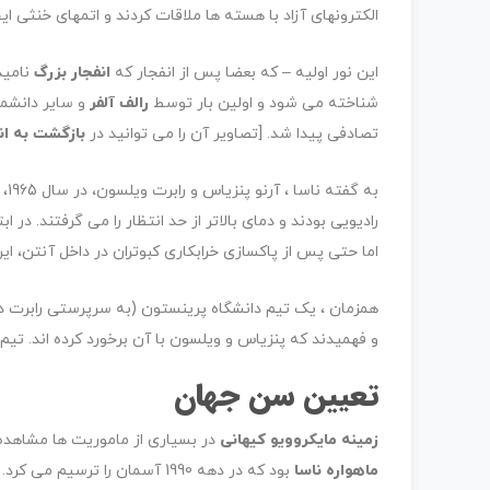
الکترونهای آزاد با هسته ها ملاقات کردند و اتمهای خنثی ایجاد کردند. این باعث شد 
این نور اولیه – که بعضا پس از انفجار که
انفجار بزرگ
نامید
شناخته می شود و اولین بار توسط
رالف آلفر
تصادفی پیدا شد. [تصاویر آن را می توانید در
بازگشت به ان
به
رادیویی بودند و دمای بالاتر از حد انتظار را می گرفتند. در ا
اما حتی پس از پاکسازی خرابکاری کبوتران در داخل آنتن، این
همزمان ، یک تیم دانشگاه پرینستون (به سرپرستی رابرت د
و فهمیدند که پنزیاس و ویلسون با آن برخورد کرده اند. تیم ها هر یک در سال 5
تعیین سن جهان
زمینه مایکروویو کیهانی
در بسیاری از ماموریت ها مشاهده
ماهواره ناسا
بود که در دهه 1990 آسمان را ت