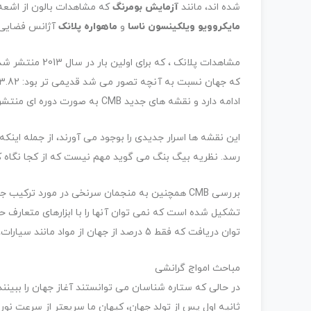
شده اند، مانند
آزمایش بومرنگ
که مشاهدات بالون از اشعه
مایکروویو ویلکینسون ناسا
و
ماهواره پلانک
آژانس فضایی ا
مشاهدات پلانک ، 
ادامه دارد و نقشه های جدید CMB به صورت دوره ای منتشر می شود.) [مرتبط:
این نقشه ها اسرار جدیدی را بوجود می آورند، از جمله اینک
رسد. نظریه بیگ بنگ می گوید مهم نیست که از کجا نگاه کنید، CBM همه جا یک
بررسی CMB همچنین به منجمان سرنخی در مورد ترکی
تشكیل شده است كه نمی توان آنها را با ابزارهای متعارف ح
توان دریافت که فقط 5 درصد از جهان از مواد مانند سیارات، ستارگان و کهکشان ها تشکیل شده است.
مباحث امواج گرانشی
در حالی که ستاره شناسان می توانستند آغاز جهان را ببینند
ثانیه اول پس از تولد جهان، کیهان ما سریعتر از سرعت نور