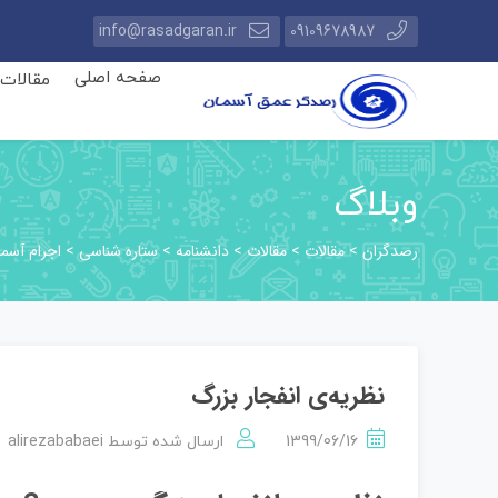
info@rasadgaran.ir
09109678987
صفحه اصلی
مقالات
وبلاگ
رصدگران
مقالات
مقالات
دانشنامه
ستاره شناسی
اجرام آسما
>
>
>
>
>
نظریه‌ی انفجار بزرگ
alirezababaei
1399/06/16
ارسال شده توسط