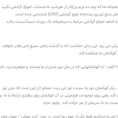
چاله ها که چند ده جرم بزرگتر از خورشید ما هستند ، امواج گرانشی تأیید
شده اند. این امواج از سال 2016 تاکنون چندین بار توسط تداخل سنج لیزری رصدخانه موج گرانشی (LIGO) شناسایی شده است.
پیش می رود. این بدان معناست که با گذشت زمان ، هیچ کس قادر نخواهد
ر کهکشان ما مشاهده کند.
آوی لوب ستاره شناس دانشگاه هاروارد در مقاله مارس 2014 گفت: “ما كهكشانهایی که در حال دور شدن از ما هستند را خواهیم دید ، اما
انجام ، یک کهکشان دور به سرعت نور می رسد. معنای آن این است که حتی نور
کند. راهی برای موجودات فرازمینی در آن کهکشان برای برقراری ارتباط با ما و
بت به ما سریعتر از نور حرکت کند. وجود ندارد.
ا تجربه میکنیم فقط یکی از جهان ها است. در مدل “چند جهانی” ، جهان های