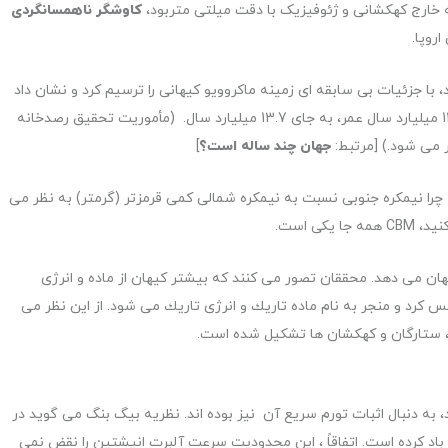
 خارج کهکشانی و ژئوفیزیک با دقت میلتی متربود،
کاوشگر ناهمسانگردی
روپا.
که برای اولین بار در سال 2013 منتشر شد، با جزئیات بی سابقه ای زمینه ماکروویو کیهانی را ترسیم کرد و نشان داد
که جهان نسبت به آنچه تصور می شد قدیمی تر بود: 13.82 میلیارد سال عمر، به جای 13.7 میلیارد سال. (مأموریت تحقیق رصدخانه
جهان چند ساله است؟
]
ه چرا نیمکره جنوبی نسبت به نیمکره شمالی کمی قرمزتر (گرمتر) به نظر می
ی است.
ب جهان می دهد. محققان تصور می كنند كه بیشتر كیهان از ماده و انرژی
س كرد و منجر به نام ماده تاریك و انرژی تاریك می شود. از این نظر می
، به دنبال اثبات تورم سریع آن نیز بوده اند. نظریه بیگ بنگ می گوید در
 باد کرده است. اتفاقاً ، این محدودیت سرعت آلبرت انیشتین را نقض نمی