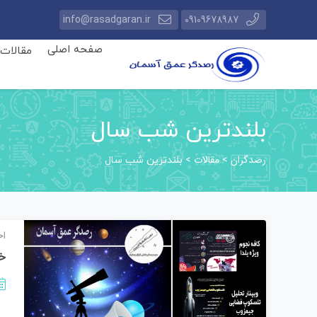
info@rasadgaran.ir
09109678987
صفحه اصلی
مقالات
بلندترین شب سال
رصدگران
مقالات
>
>
بلندترین شب سال
اخ
خب