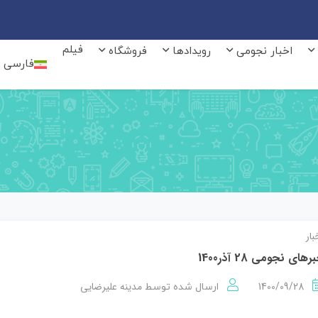
فیلم
اخبار نجومی
رویدادها
فروشگاه
فارسی
بار
رهای نجومی 28 آذر1400
1400/09/28
مدینه علیرضایی
ارسال شده توسط