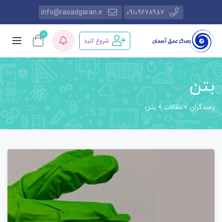
info@rasadgaran.ir
09109678987
0
شروع کنید
بتن
رصدگران
مقالات
>
>
بتن