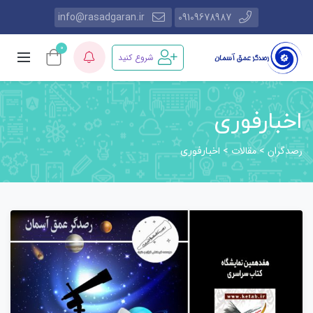
info@rasadgaran.ir
09109678987
0
شروع کنید
اخبارفوری
رصدگران
مقالات
>
>
اخبارفوری