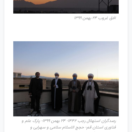
افق غروب 24 بهمن 1399
رصدگران استهلال رجب 1442- 24 بهمن 1399- پارک علم و
فناوری استان قم- حجج الاسلام سلامی و سهرابی و