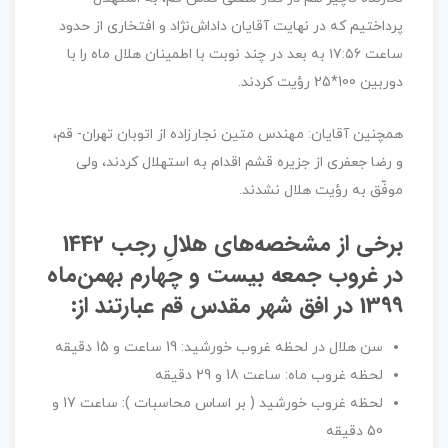
پرداختیم که در نهایت آقایان داداش‌نژاد و افتخاری از حدود
ساعت ۱۷:۵۶ به بعد در چند نوبت با اطمینان هلال ماه را با
دوربین 100*25 رؤیت کردند.
همچنین آقایان: مهندس متین نجارزاده از اتوبان تهران- قم،
و رضا جعفری از جزیره قشم اقدام به استهلال کردند، ولی
موفّق به رؤیت هلال نشدند.
برخی از مشخصه‌های هلالِ رجب 1442
در غروب جمعه بیست و چهارم بهمن­‌ماه
1399 در افق شهر مقدس قم عبارتند از:
سن هلال در لحظه غروب خورشيد: 19 ساعت و 15 دقيقه
لحظه غروب ماه: ساعت 18 و 29 دقيقه
لحظه غروب خورشيد ( بر اساس محاسبات ): ساعت 17 و
50 دقيقه