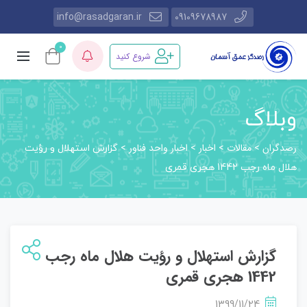
info@rasadgaran.ir
09109678987
0
شروع کنید
وبلاگ
رصدگران
مقالات
اخبار
اخبار واحد فناور
>
>
>
>
گزارش استهلال و رؤیت
هلال ماه رجب 1442 هجری قمری
گزارش استهلال و رؤیت هلال ماه رجب
1442 هجری قمری
1399/11/24