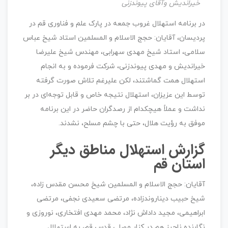
خیراندیش وآقای پیوندزنی
در برنامه استهلال غروب جمعه در پارک علم و فناوری قم در
پردیسان، آقایان: حجج الاسلام و المسلمین استاد شیخ عباس
سلامی، استاد شیخ مهدی سهرابی، مهندس شیخ علی­رضا
خیراندیش و مهدی پیوندزنی، شرکت فرموده و به انجام
استهلال همت گماشتند، لکن علی­رغم تلاش صورت گرفته
توسط این عزیزان، استهلال نتیجه خاص و قابل توجه‌ای در بر
نداشت و عملاً هیچ­کدام از رصدگران حاضر در این برنامه
موفق به رؤیت هلال، حتی با چشم مسلح، نشدند.
گزارش استهلال مناطق دیگر
استان قم
آقایان: حجج الاسلام و المسلمین شیخ محسن مقدس زاده،
شیخ حبیب دیناروندزاده، مرتضی سعیدی نجفی، مرتضی
ابراهیمی، مجید داداش نژاد، محمد مهدی افتخاری، نوروزی و
نگارنده ناچیز هم در کنار مصلی قدس قم، به استهلال