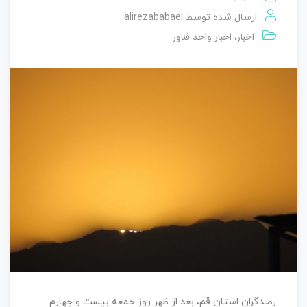
alirezababaei
ارسال شده توسط
اخبار
اخبار واحد فناور
،
رصدگران استان قم، بعد از ظهر روز جمعه بیست و چهارم