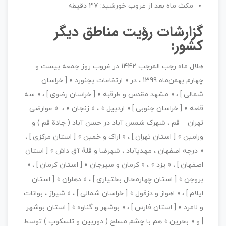
مکث ماه بعد از غروب خورشيد: 37 دقيقه
گزارشات رؤیت مناطق دیگر
کشور:
هلال ماه رجب المرجب 1442 در غروب روز جمعه بیست و
چهارم بهمن­‌ماه 1399 ، در « ارتفاعات بجنورد » [ خراسان
شمالی ] ، « مشهد مقدس و طرقبه » [ خراسان رضوی ] ، « سه
قلعه » [ خراسان جنوبی ] « اردبیل » ، « زنجان » ، « عوارضی
تهران – قم ، شهرک شمس آباد در حسن آباد ( جادة قم ) و
ورامین » [ استان تهران ] ، « اراک و خمین » [ استان مرکزی ] ،
« درچه اصفهان ، مهدی­آباد ، شهرضا و قلة آق داش » [ استان
اصفهان ] ، « یزد » ، « کرمان و سیرجان » [ استان کرمان ] ، «
بروجن » [ استان چهارمحال بختیاری ] ، « دهلران » [ استان
ایلام ] ، « اهواز و دزفول » [ خراسان شمالی ] ، « شیراز ، بوانات
و لامرد » [ استان فارس ] ، « بوشهر و گناوه » [ استان بوشهر
] و « بحرین » هم با چشم مسلح ( دوربین و تلسکوپ ) توسط