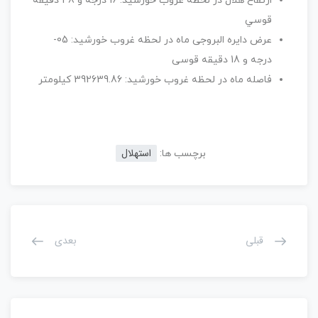
ارتفاع هلال در لحظة غروب خورشيد: 16 درجه و 48 دقيقة
قوسي
عرض دايره البروجی ماه در لحظه غروب خورشيد: 05-
درجه و 18 دقيقه قوسی
فاصله ماه در لحظه غروب خورشيد: 392639.86 کيلومتر
استهلال
برچسب ها:
قبلی
بعدی