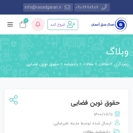
info@rasadgaran.ir
09109678987
0
شروع کنید
وبلاگ
رصدگران
مقالات
مقالات
دانشنامه
>
>
>
>
حقوق نوین فضایی
حقوق نوین فضایی
1400/07/11
مدینه علیرضایی
ارسال شده توسط
دانشنامه
مقالات
،