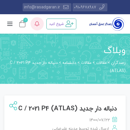
info@rasadgaran.ir
09109678987
0
شروع کنید
وبلاگ
رصدگران
مقالات
مقالات
دانشنامه
>
>
>
>
دنباله دار جدید C / 2021 P4
(ATLAS)
دنباله دار جدید C / 2021 P4 (ATLAS)
1400/07/22
مدینه علیرضایی
ارسال شده توسط