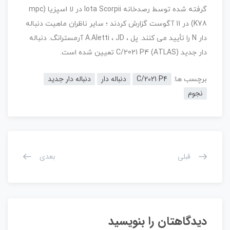
گرفته شده توسط رصدخانه Iota Scorpii در لا اسپزیا (mpc
K78) در 11 آگوست گزارش کردند ؛ سایر ناظران ماهیت دنباله
دار N را تأیید می کنند. پل ، A.Aletti ، JD آرمسترانگ. دنباله
دار جدید C/2021 P4 (ATLAS) تعیین شده است.
C/2021 P4
دنباله دار
دنباله دار جدید
برچسب ها:
نجوم
قبلی
بعدی
دیدگاهتان را بنویسید