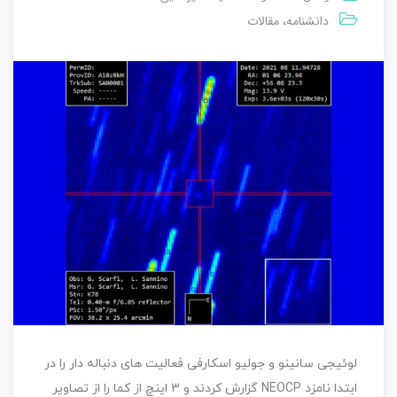
دانشنامه
مقالات
،
لوئیجی سانینو و جولیو اسکارفی فعالیت های دنباله دار را در
ابتدا نامزد NEOCP گزارش کردند و 3 اینچ از کما را از تصاویر