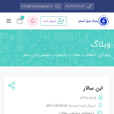
info@rasadgaran.ir
09109678987
0
شروع کنید
وبلاگ
رصدگران
مقالات
مقالات
دانشنامه
مشاهیر
>
>
>
>
>
ابن سالار
ابن سالار
1399/06/16
alirezababaei
ارسال شده توسط
دانشنامه
مشاهیر
مقالات
،
،