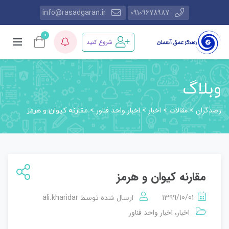
info@rasadgaran.ir
09109678987
0
شروع کنید
وبلاگ
رصدگران
مقالات
اخبار
اخبار واحد فناور
>
>
>
>
مقارنه کیوان و هرمز
مقارنه کیوان و هرمز
ali.kharidar
1399/10/01
ارسال شده توسط
اخبار
اخبار واحد فناور
،