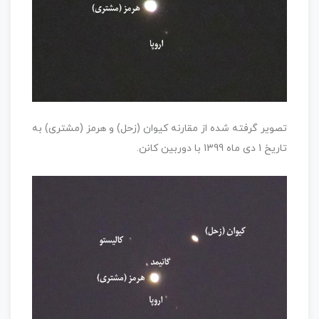
تصویر گرفته شده از مقارنه کیوان (زحل) و هرمز (مشتری) به
تاریخ 1 دی ماه 1399 با دوربین کانن.