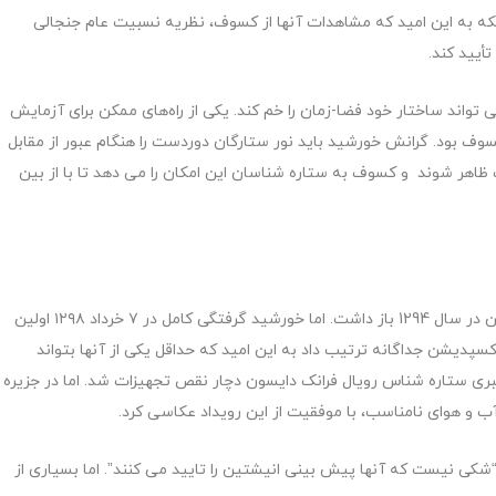
بلکه به این امید که مشاهدات آنها از کسوف، نظریه نسبیت عام جنجالی
أیید کند.
تواند ساختار خود فضا-زمان را خم کند. یکی از راه‌های ممکن برای آزمایش
ف بود. گرانش خورشید باید نور ستارگان دوردست را هنگام عبور از مقابل
اهر شوند و کسوف به ستاره شناسان این امکان را می دهد تا با از بین
جنگ جهانی اول اخترشناسان را از بررسی پیش‌بینی انیشتین در سال 1294 باز داشت. اما خورشید گرفتگی کامل در ۷ خرداد ۱۲۹۸ اولین
 اکسپدیشن جداگانه ترتیب داد به این امید که حداقل یکی از آنها بتواند
در Sobral، برزیل، تیم تحت رهبری ستاره شناس رویال فرانک دایسون دچار نقص تجهیزات شد. اما در جزیره
آب و هوای نامناسب، با موفقیت از این رویداد عکاسی کرد.
ی نیست که آنها پیش بینی انیشتین را تایید می کنند”. اما بسیاری از