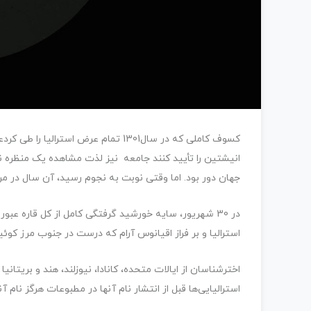
کسوف کاملی که در سال1301 تمام عرض اس
انیشتین را تأیید کنند جامعه نیز لذت مشاهده یک منظره نادر
جهان دور بود. اما وقتی نوبت به نجوم رسید، آن سال در مر
در 30 شهریور، سایه خورشید گرفتگی کامل از کل قاره 
استرالیا و بر فراز اقیانوس آرام که درست در جنوب مرز کوئینز
اخترشناسان از ایالات متحده، کانادا، نیوزلند، هند و بریتان
استرالیایی‌ها قبل از انتشار نام آنها در مطبوعات هرگز نام آنه