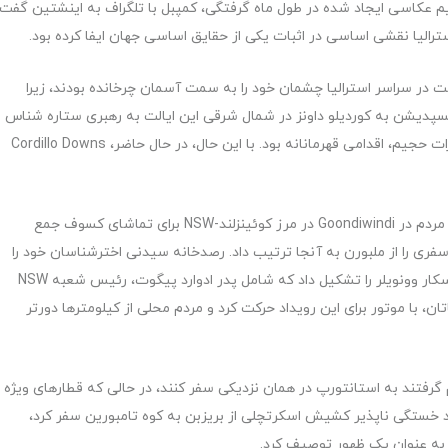
م عکاسی ایجاد شده در طول ماه گرفتگی، کمپبل با تلگراف به اینشتین گفت
ترالیا نقشی اساسی در اثبات یکی از حقایق اساسی جهان ایفا کرده بود.
 در سراسر استرالیا چشمان خود را به سمت آسمان چرخانده بودند، زیرا
پدیشن به کوردیلو داونز در شمال شرقی این ایالت به رهبری ستاره شناس
دولتی جورج دودول فرستاد. سفر از راه دور او، مملو از تجهیزات حجیم، اقدامی قهرمانانه بود. با این حال، در حال حاضر، Cordillo Downs
در ایالت‌های شرقی سفر تا حدودی آسان‌تر بود و بسیاری از مردم در Goondiwindi در مرز کوئینزلند-NSW برای تماشای کسوف جمع
فری را از ملبورن به آنجا ترتیب داد. رصدخانه سیدنی اخترشناسان خود را
فرستاد. دانشگاه سیدنی یک اکتشاف به رهبری فیزیکدان اسکار وونویلر را تشکیل داد که شامل پدر ادوارد پیگوت، رئیس شعبه NSW
اتان، با موتور برای این رویداد حرکت کرد و مردم محلی از کیلومترها دورتر
رفتند به استانتورپ در همان نزدیکی سفر کنند، در حالی که قطارهای ویژه
ند خستگی ناپذیر کشیش اسکرتچلی از بریزبن به کوه تامبورین سفر کرد،
 به عنوان یک ظهور توصیف کرد.