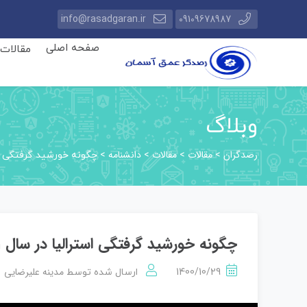
info@rasadgaran.ir
09109678987
صفحه اصلی
مقالات
وبلاگ
رصدگران
مقالات
مقالات
دانشنامه
>
>
>
>
چگونه خورشید گرفتگی استرالیا در سال 1301 نظریه
چگونه خورشید گرفتگی استرالیا در سال 1301 نظریه نسبیت عام انیشتین را ثابت کرد
مدینه علیرضایی
1400/10/29
ارسال شده توسط