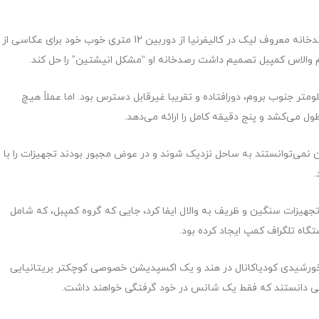
کسوف مناسب بعدی در استرالیا در ۲۹ شهریور ۱۳۰۱ بود. رصدخانه معروف لیک در کالیفرنیا از دوربین 12 متری خوب خود برای عکاسی از
ام والاس کمپبل تصمیم داشت رصدخانه او “مشکل انیشتین” را حل کند.
انتخابی کمپبل – والال، در ساحل WA در حدود 320 کیلومتر جنوب بروم، دورافتاده و تقریبا غیرقابل دسترس بود. اما عملاً هیچ
ول می‌کشد و پنج دقیقه کامل را ارائه می‌دهد.
نمی‌توانستند به ساحل نزدیک شوند و در عوض مجبور بودند تجهیزات را با
.
جهیزات سنگین و ظریف به والال ایفا کرد، جایی که گروه کمپبل، که شامل
تگاه تلگراف کمپ ایجاد کرده بود.
خورشیدی کودیاکانال در هند و یک اکسپدیشن خصوصی کوچکتر بریتانیایی
می دانستند که فقط یک شانس در خود گرفتگی خواهند داشت.