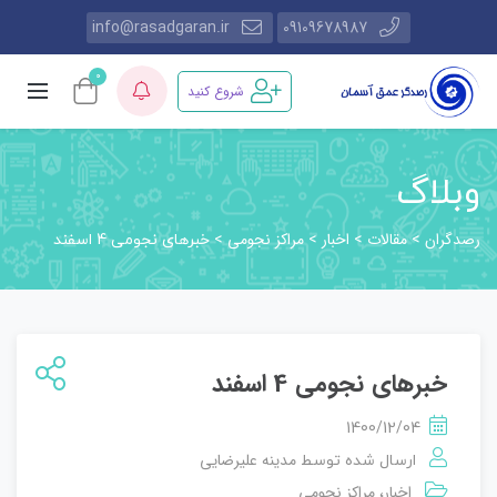
info@rasadgaran.ir
09109678987
0
شروع کنید
وبلاگ
رصدگران
مقالات
اخبار
مراکز نجومی
>
>
>
>
خبرهای نجومی 4 اسفند
خبرهای نجومی 4 اسفند
1400/12/04
مدینه علیرضایی
ارسال شده توسط
اخبار
مراکز نجومی
،